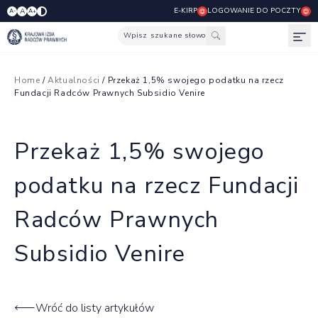
E-KIRP
LOGOWANIE DO POCZTY
A
A-
A+
Wpisz szukane słowo
Otw
Home
/
Aktualności
/ Przekaż 1,5% swojego podatku na rzecz
Fundacji Radców Prawnych Subsidio Venire
Przekaż 1,5% swojego
podatku na rzecz Fundacji
Radców Prawnych
Subsidio Venire
Wróć do listy artykułów