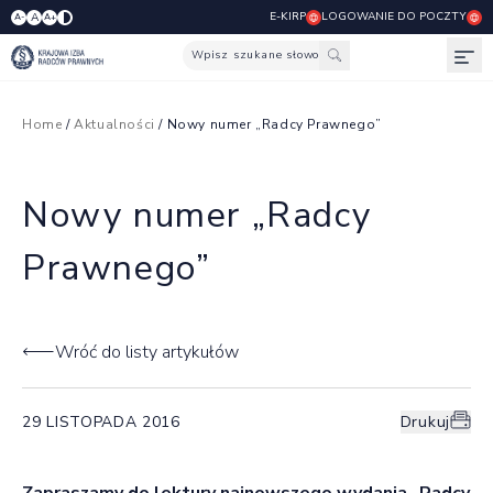
E-KIRP
LOGOWANIE DO POCZTY
A
A-
A+
Wpisz szukane słowo
Otw
Home
/
Aktualności
/ Nowy numer „Radcy Prawnego”
Nowy numer „Radcy
Prawnego”
Wróć do listy artykułów
29 LISTOPADA 2016
Drukuj
Zapraszamy do lektury najnowszego wydania „Radcy