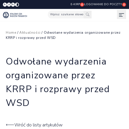
E-KIRP
LOGOWANIE DO POCZTY
A
A-
A+
Wpisz szukane słowo
Otw
Home
/
Aktualności
/ Odwołane wydarzenia organizowane przez
KRRP i rozprawy przed WSD
Odwołane wydarzenia
organizowane przez
KRRP i rozprawy przed
WSD
Wróć do listy artykułów