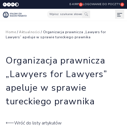
E-KIRP
LOGOWANIE DO POCZTY
A
A-
A+
Wpisz szukane słowo
Otw
Home
/
Aktualności
/ Organizacja prawnicza „Lawyers for
Lawyers” apeluje w sprawie tureckiego prawnika
Organizacja prawnicza
„Lawyers for Lawyers”
apeluje w sprawie
tureckiego prawnika
Wróć do listy artykułów