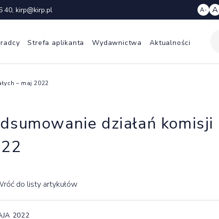
A
6 40
,
kirp@kirp.pl
A-
 radcy
Strefa aplikanta
Wydawnictwa
Aktualności
ałych – maj 2022
dsumowanie działań komisji 
022
róć do listy artykułów
AJA 2022