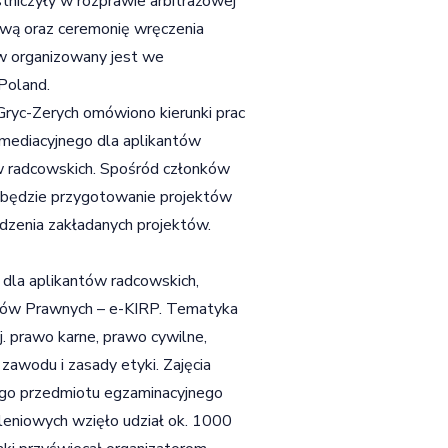
tniczyły w rozprawie arbitrażowej
wą oraz ceremonię wręczenia
w organizowany jest we
Poland.
ryc-Zerych omówiono kierunki prac
: mediacyjnego dla aplikantów
ów radcowskich. Spośród członków
m będzie przygotowanie projektów
dzenia zakładanych projektów.
 dla aplikantów radcowskich,
dców Prawnych – e-KIRP. Tematyka
 prawo karne, prawo cywilne,
awodu i zasady etyki. Zajęcia
ego przedmiotu egzaminacyjnego
eniowych wzięło udział ok. 1000