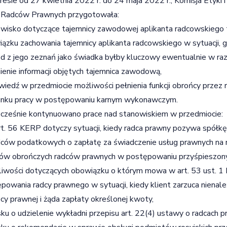
esie od 27 kwietnia 2022 r. do 24 maja 2022 r., Komisja Etyk
 Radców Prawnych przygotowała:
wisko dotyczące tajemnicy zawodowej aplikanta radcowskiego tj
ązku zachowania tajemnicy aplikanta radcowskiego w sytuacji,
 z jego zeznań jako świadka byłby kluczowy ewentualnie w razi
ienie informacji objętych tajemnica zawodową,
iedź w przedmiocie możliwości pełnienia funkcji obrońcy prze
unku pracy w postępowaniu karnym wykonawczym.
cześnie kontynuowano prace nad stanowiskiem w przedmiocie:
rt. 56 KERP dotyczy sytuacji, kiedy radca prawny pozywa spół
ców podatkowych o zapłatę za świadczenie usług prawnych na rz
rów obrończych radców prawnych w postępowaniu przyśpieszon
iwości dotyczących obowiązku o którym mowa w art. 53 ust. 1
powania radcy prawnego w sytuacji, kiedy klient zarzuca nienal
y prawnej i żąda zapłaty określonej kwoty,
ku o udzielenie wykładni przepisu art. 22(4) ustawy o radcach p