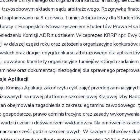
dstawie otrzymanego od organizatora kazusu, a następnie uczes
 trzyosobowym składem sądu arbitrażowego. Rozgrywkę finało
d zaplanowano na 9 czerwca. Turniej Arbitrażowy dla Studentó
łpracy z Europejskim Stowarzyszeniem Studentów Prawa Elsa 
siedzeniu Komisji ADR z udziałem Wiceprezes KRRP r.pr. Ewy G
ji w dalszej części roku oraz założenia organizacyjne konkursów
wskich oraz drugiej edycji konkursu arbitrażowego dla aplikant
ji powołano komitety organizacyjne turniejów, których zadanie
aminów oraz dokumentacji niezbędnej dla sprawnego przeprowa
ja Aplikacji
u Komisja Aplikacji zakończyła cykl zajęć przedegzaminacyjnych
izowanych na nowej platformie szkoleniowej Krajowej Izby Ra
ań obejmowała zagadnienia z zakresu egzaminu zawodowego, tj.
 gospodarcze, prawo administracyjne oraz zasady wykonywania z
wadzili uznani i doświadczeni wykładowcy. Na omówienie każd
naczono sześć godzin szkoleniowych. W każdym z bloków szkol