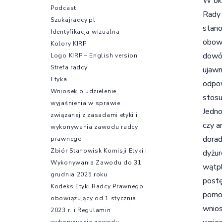
W okr
Podcast
Rady
Szukajradcy.pl
stano
Identyfikacja wizualna
obowi
Kolory KIRP
dowód
Logo KIRP – English version
Strefa radcy
ujawn
Etyka
odpow
Wniosek o udzielenie
stos
wyjaśnienia w sprawie
Jedno
związanej z zasadami etyki i
czy a
wykonywania zawodu radcy
dorad
prawnego
Zbiór Stanowisk Komisji Etyki i
dyżu
Wykonywania Zawodu do 31
wątpl
grudnia 2025 roku
postę
Kodeks Etyki Radcy Prawnego
pomoc
obowiązujący od 1 stycznia
wnios
2023 r. i Regulamin
wykonywania zawodu