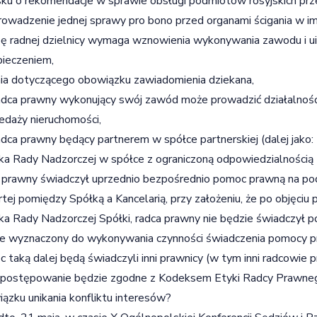
ku o rekomendacje w sprawie obsługi podmiotów rosyjskich prz
rowadzenie jednej sprawy pro bono przed organami ścigania w 
ę radnej dzielnicy wymaga wznowienia wykonywania zawodu i uis
ieczeniem,
ia dotyczącego obowiązku zawiadomienia dziekana,
adca prawny wykonujący swój zawód może prowadzić działalność
zedaży nieruchomości,
adca prawny będący partnerem w spółce partnerskiej (dalej jako: 
ka Rady Nadzorczej w spółce z ograniczoną odpowiedzialnością (d
 prawny świadczył uprzednio bezpośrednio pomoc prawną na po
tej pomiędzy Spółką a Kancelarią, przy założeniu, że po objęciu 
ka Rady Nadzorczej Spółki, radca prawny nie będzie świadczył p
e wyznaczony do wykonywania czynności świadczenia pomocy pra
 taką dalej będą świadczyli inni prawnicy (w tym inni radcowie p
 postępowanie będzie zgodne z Kodeksem Etyki Radcy Prawneg
ązku unikania konfliktu interesów?