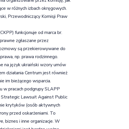
nia organizowane przez komisję, jak
jące w różnych izbach okręgowych.
wski, Przewodniczący Komisji Praw
KPP) funkcjonuje od marca br.
 prawne zgłaszane przez
e rozmowy są przekierowywane do
 prawa, np. prawa rodzinnego.
e na język ukraiński wzory umów
em działania Centrum jest również
nie im bieżącego wsparcia.
łu w pracach podgrupy SLAPP
Strategic Lawsuit Against Public
zanie krytyków (osób aktywnych
rony przed oskarżeniami. To
, biznes i inne organizacje. W