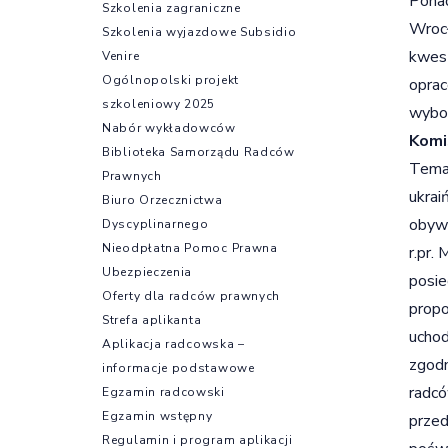
Ponad
Szkolenia zagraniczne
Wrocł
Szkolenia wyjazdowe Subsidio
kwest
Venire
Ogólnopolski projekt
oprac
szkoleniowy 2025
wybor
Nabór wykładowców
Komi
Biblioteka Samorządu Radców
Tema
Prawnych
ukrai
Biuro Orzecznictwa
obywa
Dyscyplinarnego
Nieodpłatna Pomoc Prawna
r.pr.
Ubezpieczenia
posie
Oferty dla radców prawnych
propo
Strefa aplikanta
uchod
Aplikacja radcowska –
zgodn
informacje podstawowe
radcó
Egzamin radcowski
Egzamin wstępny
przed
Regulamin i program aplikacji