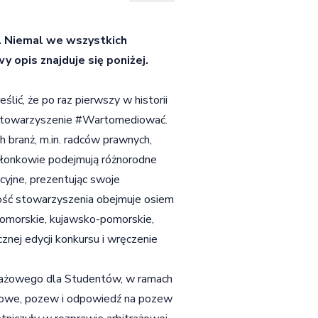
. Niemal we wszystkich
 opis znajduje się poniżej.
lić, że po raz pierwszy w historii
 Stowarzyszenie #Wartomediować.
h branż, m.in. radców prawnych,
złonkowie podejmują różnorodne
acyjne, prezentując swoje
ość stowarzyszenia obejmuje osiem
pomorskie, kujawsko-pomorskie,
nej edycji konkursu i wręczenie
itrażowego dla Studentów, w ramach
sowe, pozew i odpowiedź na pozew