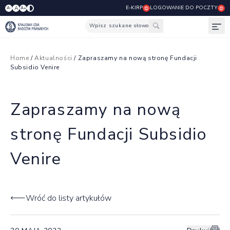
E-KIRP
LOGOWANIE DO POCZTY
A
A-
A+
Wpisz szukane słowo
Otw
Home
/
Aktualności
/ Zapraszamy na nową stronę Fundacji
Subsidio Venire
Zapraszamy na nową
stronę Fundacji Subsidio
Venire
Wróć do listy artykułów