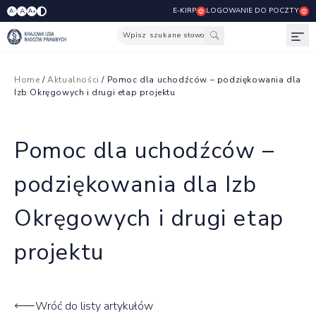
E-KIRP
LOGOWANIE DO POCZTY
A
A-
A+
Wpisz szukane słowo
Otw
Home
/
Aktualności
/ Pomoc dla uchodźców – podziękowania dla
Izb Okręgowych i drugi etap projektu
Pomoc dla uchodźców –
podziękowania dla Izb
Okręgowych i drugi etap
projektu
Wróć do listy artykułów