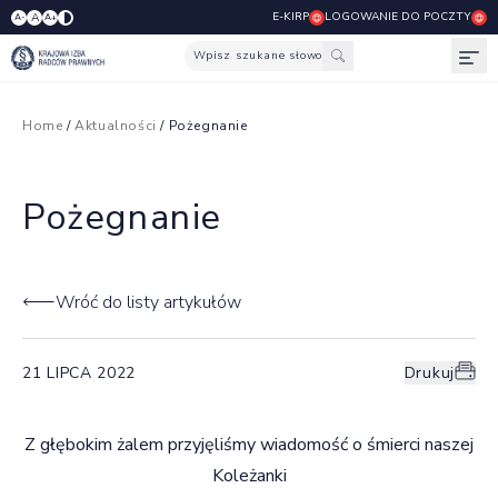
E-KIRP
LOGOWANIE DO POCZTY
A
A-
A+
Wpisz szukane słowo
Otw
Home
/
Aktualności
/ Pożegnanie
Pożegnanie
Wróć do listy artykułów
21 LIPCA 2022
Drukuj
Z głębokim żalem przyjęliśmy wiadomość o śmierci naszej
Koleżanki