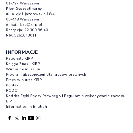
01-797 Warszawa
Pion Dyscyplinarny
ul. Aleje Ujazdowskie 18/4
00-478 Warszawa
e-mail:
kirp@kirp.pl
Recepcja:
22 300 86 40
NIP: 5261043011
INFORMACJE
Patronaty KIRP
Księga Znaku KIRP
Wirtualne muzeum
Program ubezpieczeń dla radców prawnych
Praca w biurze KIRP
Kontakt
RODO
Kodeks Etyki Radcy Prawnego i Regulamin wykonywania zawodu
BIP
Information in English
Facebook otwierany w nowej karcie
Profil X otwierany w nowej karcie
Profil LinkedIn otwierany w nowej karcie
Profil YouTube otwierany w nowej karcie
Profil Instagram otwierany w nowej karcie