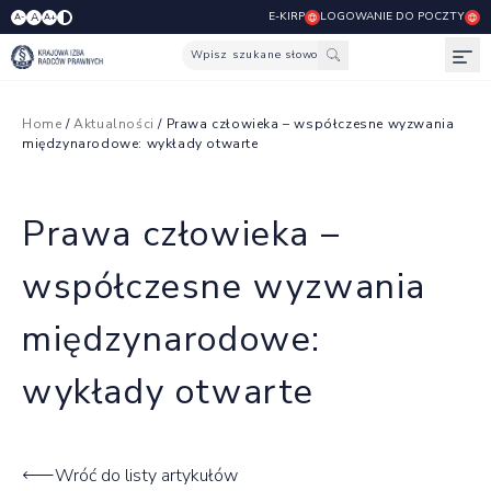
E-KIRP
LOGOWANIE DO POCZTY
A
A-
A+
Wpisz szukane słowo
Otw
Home
/
Aktualności
/ Prawa człowieka – współczesne wyzwania
międzynarodowe: wykłady otwarte
Prawa człowieka –
współczesne wyzwania
międzynarodowe:
wykłady otwarte
Wróć do listy artykułów