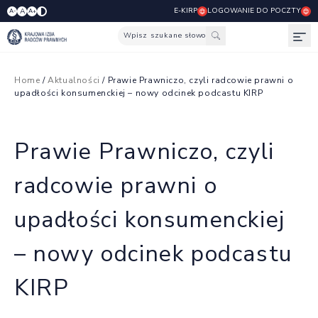
E-KIRP
LOGOWANIE DO POCZTY
A
A-
A+
Wpisz szukane słowo
Otw
Home
/
Aktualności
/ Prawie Prawniczo, czyli radcowie prawni o
upadłości konsumenckiej – nowy odcinek podcastu KIRP
Prawie Prawniczo, czyli
radcowie prawni o
upadłości konsumenckiej
– nowy odcinek podcastu
KIRP