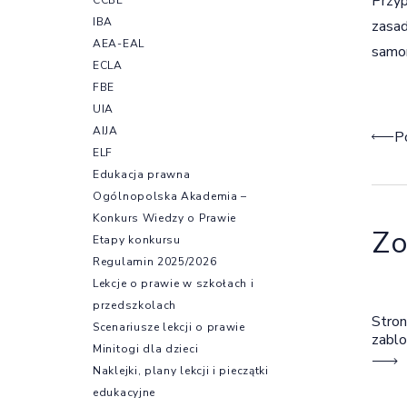
Przyp
IBA
zasad
AEA-EAL
samor
ECLA
FBE
UIA
AIJA
Naw
P
ELF
Edukacja prawna
Ogólnopolska Akademia –
Konkurs Wiedzy o Prawie
Zo
Etapy konkursu
Regulamin 2025/2026
Lekcje o prawie w szkołach i
przedszkolach
Stron
Scenariusze lekcji o prawie
zabl
Minitogi dla dzieci
Naklejki, plany lekcji i pieczątki
edukacyjne