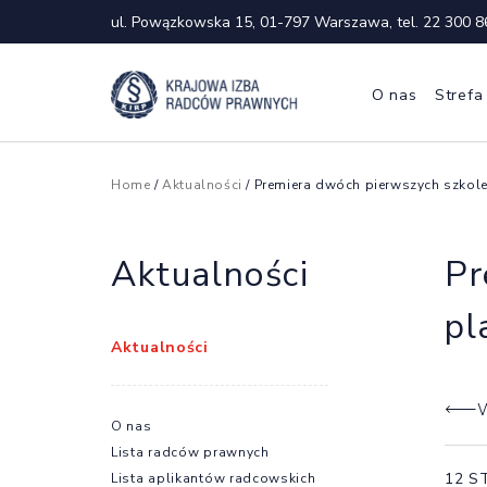
ul. Powązkowska 15, 01-797 Warszawa, tel.
22 300 8
O nas
Strefa
Home
/
Aktualności
/ Premiera dwóch pierwszych szkoleń
Aktualności
Pr
pl
Aktualności
W
O nas
Lista radców prawnych
12 S
Lista aplikantów radcowskich