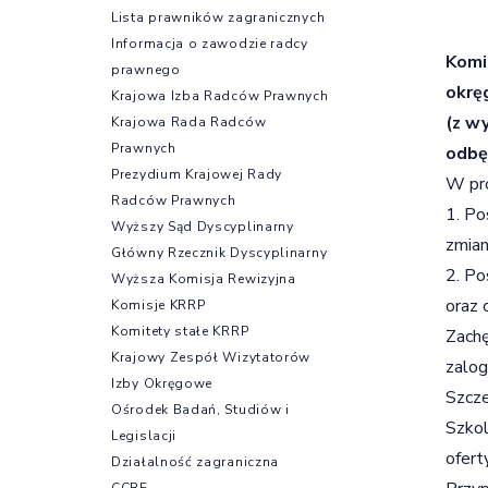
Lista prawników zagranicznych
Informacja o zawodzie radcy
Komi
prawnego
okrę
Krajowa Izba Radców Prawnych
(z w
Krajowa Rada Radców
Prawnych
odbę
Prezydium Krajowej Rady
W pro
Radców Prawnych
1. Po
Wyższy Sąd Dyscyplinarny
zmian
Główny Rzecznik Dyscyplinarny
2. Po
Wyższa Komisja Rewizyjna
oraz 
Komisje KRRP
Komitety stałe KRRP
Zachę
Krajowy Zespół Wizytatorów
zalog
Izby Okręgowe
Szcze
Ośrodek Badań, Studiów i
Szkol
Legislacji
ofert
Działalność zagraniczna
CCBE