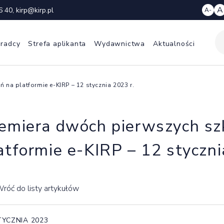
A
6 40
,
kirp@kirp.pl
A-
 radcy
Strefa aplikanta
Wydawnictwa
Aktualności
 na platformie e-KIRP – 12 stycznia 2023 r.
emiera dwóch pierwszych sz
atformie e-KIRP – 12 styczni
róć do listy artykułów
TYCZNIA 2023