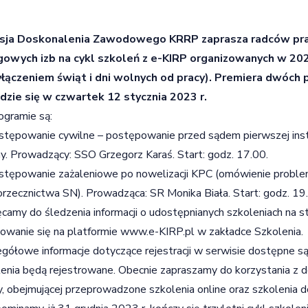
sja Doskonalenia Zawodowego KRRP zaprasza radców pra
gowych izb na cykl szkoleń z e-KIRP organizowanych w 202
yłączeniem świąt i dni wolnych od pracy). Premiera dwóch 
dzie się w czwartek 12 stycznia 2023 r.
gramie są:
stępowanie cywilne – postępowanie przed sądem pierwszej insta
y. Prowadzący: SSO Grzegorz Karaś. Start: godz. 17.00.
stępowanie zażaleniowe po nowelizacji KPC (omówienie probl
orzecznictwa SN). Prowadząca: SR Monika Biała. Start: godz. 19
camy do śledzenia informacji o udostępnianych szkoleniach na s
owanie się na platformie
www.e-KIRP.pl
w zakładce Szkolenia.
gółowe informacje dotyczące rejestracji w serwisie dostępne są
enia będą rejestrowane. Obecnie zapraszamy do korzystania z d
y, obejmującej przeprowadzone szkolenia online oraz szkolenia d