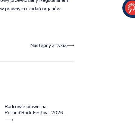
leniowy przewidziany Regulaminem
ów prawnych i zadań organów
Następny artykuł
Radcowie prawni na
Pol’and’Rock Festival 2026.
Cztery dni rozmów, edukacji i
dobrej energii