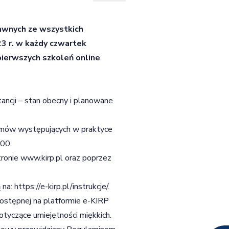
wnych ze wszystkich
3 r. w każdy czwartek
pierwszych szkoleń online
ncji – stan obecny i planowane
emów występujących w praktyce
.00.
tronie
www.kirp.pl
oraz poprzez
 na:
https://e-kirp.pl/instrukcje/
.
ostępnej na platformie e-KIRP
otyczące umiejętności miękkich.