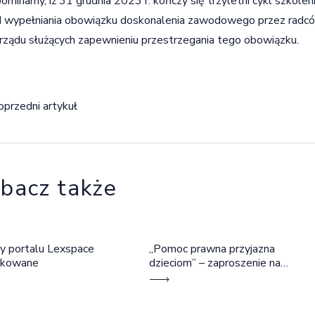
ominamy, iż 31 grudnia 2023 r. kończy się trzyletni cykl szko
 wypełniania obowiązku doskonalenia zawodowego przez radc
ządu służących zapewnieniu przestrzegania tego obowiązku.
igacja wpisu
oprzedni artykuł
bacz także
y portalu Lexspace
„Pomoc prawna przyjazna
okowane
dzieciom” – zaproszenie na
szkolenie