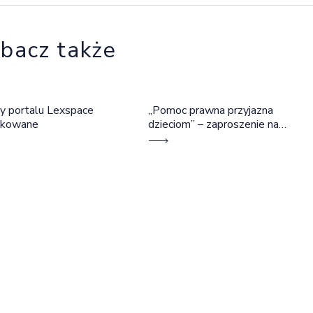
bacz także
y portalu Lexspace
„Pomoc prawna przyjazna
okowane
dzieciom” – zaproszenie na
szkolenie