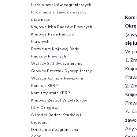
Lista prawników zagranicznych
Informacja o zawodzie radcy
Komi
prawnego
Okrę
Krajowa Izba Radców Prawnych
(z w
Krajowa Rada Radców
Prawnych
się j
Prezydium Krajowej Rady
W pro
Radców Prawnych
1. Z
Wyższy Sąd Dyscyplinarny
Krajo
Główny Rzecznik Dyscyplinarny
Prawn
Wyższa Komisja Rewizyjna
2. Z
Komisje KRRP
Komitety stałe KRRP
Krajo
Krajowy Zespół Wizytatorów
Prawn
Izby Okręgowe
Za ka
Ośrodek Badań, Studiów i
zawo
Legislacji
Aby w
Działalność zagraniczna
CCBE