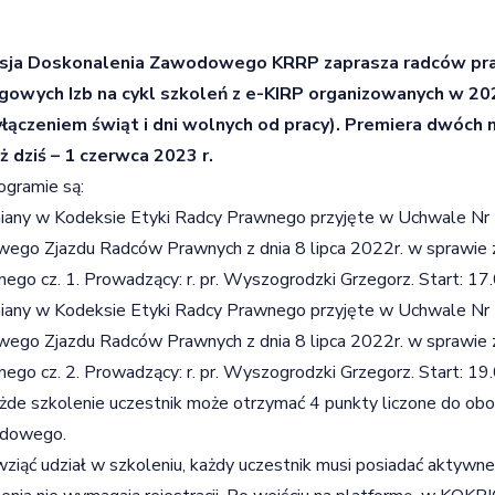
sja Doskonalenia Zawodowego KRRP zaprasza radców pra
gowych Izb na cykl szkoleń z e-KIRP organizowanych w 20
yłączeniem świąt i dni wolnych od pracy). Premiera dwóch
uż dziś – 1 czerwca 2023 r.
gramie są:
miany w Kodeksie Etyki Radcy Prawnego przyjęte w Uchwale N
wego Zjazdu Radców Prawnych z dnia 8 lipca 2022r. w sprawie
ego cz. 1. Prowadzący: r. pr. Wyszogrodzki Grzegorz. Start: 17.
miany w Kodeksie Etyki Radcy Prawnego przyjęte w Uchwale N
wego Zjazdu Radców Prawnych z dnia 8 lipca 2022r. w sprawie
ego cz. 2. Prowadzący: r. pr. Wyszogrodzki Grzegorz. Start: 19.
żde szkolenie uczestnik może otrzymać 4 punkty liczone do ob
dowego.
ziąć udział w szkoleniu, każdy uczestnik musi posiadać aktywne