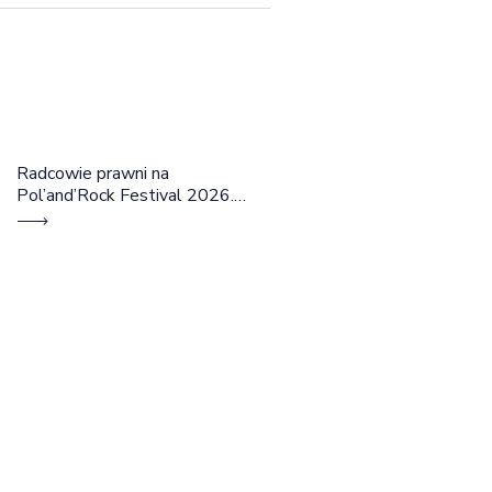
Radcowie prawni na
Pol’and’Rock Festival 2026.
Cztery dni rozmów, edukacji i
dobrej energii