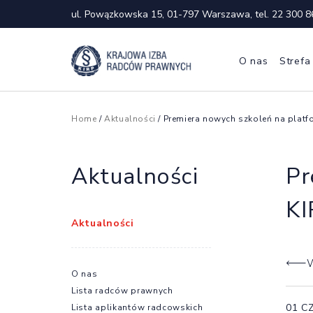
ul. Powązkowska 15, 01-797 Warszawa, tel.
22 300 8
O nas
Strefa
Home
/
Aktualności
/ Premiera nowych szkoleń na platfo
Aktualności
Pr
KI
Aktualności
W
O nas
Lista radców prawnych
01 C
Lista aplikantów radcowskich