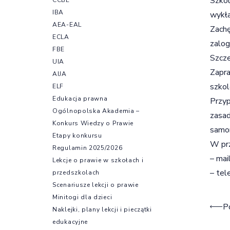
Szkol
IBA
wykła
AEA-EAL
Zachę
ECLA
zalog
FBE
Szcze
UIA
Zapra
AIJA
szkol
ELF
Edukacja prawna
Przyp
Ogólnopolska Akademia –
zasad
Konkurs Wiedzy o Prawie
samor
Etapy konkursu
W prz
Regulamin 2025/2026
– mai
Lekcje o prawie w szkołach i
– tel
przedszkolach
Scenariusze lekcji o prawie
Minitogi dla dzieci
Naw
P
Naklejki, plany lekcji i pieczątki
edukacyjne