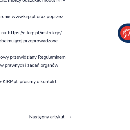
ICIE, należy odszukać moduł MI –
tronie www.kirp.pl oraz poprzez
 na:
https://e-kirp.pl/instrukcje/
.
, obejmującej przeprowadzone
leniowy przewidziany Regulaminem
ów prawnych i zadań organów
KIRP.pl, prosimy o kontakt:
Następny artykuł