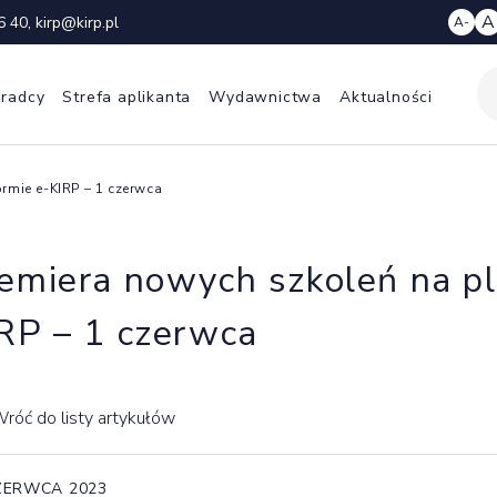
A
6 40
,
kirp@kirp.pl
A-
 radcy
Strefa aplikanta
Wydawnictwa
Aktualności
rmie e-KIRP – 1 czerwca
emiera nowych szkoleń na pl
RP – 1 czerwca
róć do listy artykułów
ZERWCA 2023