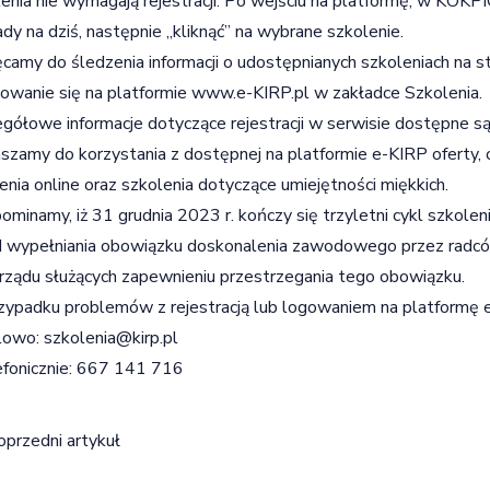
enia nie wymagają rejestracji. Po wejściu na platformę, w KOKP
dy na dziś, następnie „kliknąć” na wybrane szkolenie.
camy do śledzenia informacji o udostępnianych szkoleniach na s
owanie się na platformie
www.e-KIRP.pl
w zakładce Szkolenia.
gółowe informacje dotyczące rejestracji w serwisie dostępne są
szamy do korzystania z dostępnej na platformie e-KIRP oferty
enia online oraz szkolenia dotyczące umiejętności miękkich.
ominamy, iż 31 grudnia 2023 r. kończy się trzyletni cykl szko
 wypełniania obowiązku doskonalenia zawodowego przez radc
ządu służących zapewnieniu przestrzegania tego obowiązku.
ypadku problemów z rejestracją lub logowaniem na platformę e-
lowo: szkolenia@kirp.pl
efonicznie: 667 141 716
igacja wpisu
oprzedni artykuł