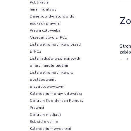
Publikacje
Inne inicjatywy
Dane koordynatorów ds.
Zo
edukacji prawnej
Prawa człowieka
Orzecznictwo ETPCz
Lista pełnomocników przed
Stron
zabl
ETPCz
Lista radców wspierających
ofiary handlu ludźmi
Lista pełnomocników w
postępowaniu
przygotowawczym
Kalendarium praw człowieka
Centrum Koordynacji Pomocy
Prawnej
Centrum mediacji
Subsidio venire
Kalendarium wydarzeń