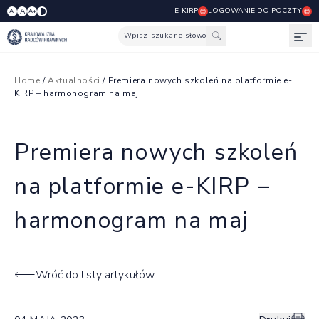
E-KIRP
LOGOWANIE DO POCZTY
A
A-
A+
Wpisz szukane słowo
Otw
Home
/
Aktualności
/ Premiera nowych szkoleń na platformie e-
KIRP – harmonogram na maj
Premiera nowych szkoleń
na platformie e-KIRP –
harmonogram na maj
Wróć do listy artykułów