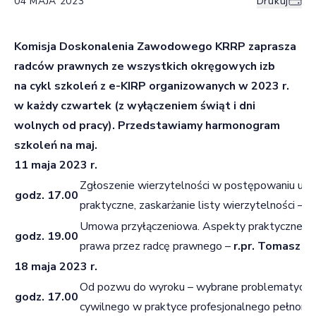
04 MAJA 2023
Drukuj
Komisja Doskonalenia Zawodowego KRRP zaprasza
radców prawnych ze wszystkich okręgowych izb
na cykl szkoleń z e-KIRP organizowanych w 2023 r.
w każdy czwartek (z wyłączeniem świąt i dni
wolnych od pracy). Przedstawiamy harmonogram
szkoleń na maj.
11 maja 2023 r.
Zgłoszenie wierzytelności w postępowaniu up
godz. 17.00
praktyczne, zaskarżanie listy wierzytelności –
r.
Umowa przyłączeniowa. Aspekty praktyczne z 
godz. 19.00
prawa przez radcę prawnego –
r.pr. Tomasz O
18 maja 2023 r.
Od pozwu do wyroku – wybrane problematyczn
godz. 17.00
cywilnego w praktyce profesjonalnego pełnomo