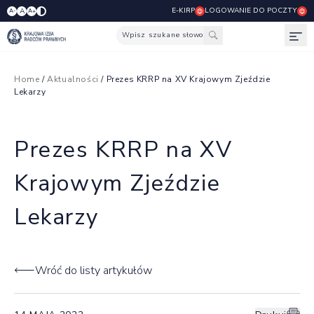
E-KIRP
LOGOWANIE DO POCZTY
A
A-
A+
Wpisz szukane słowo
Otw
Home
/
Aktualności
/ Prezes KRRP na XV Krajowym Zjeździe
Lekarzy
Prezes KRRP na XV
Krajowym Zjeździe
Lekarzy
Wróć do listy artykułów