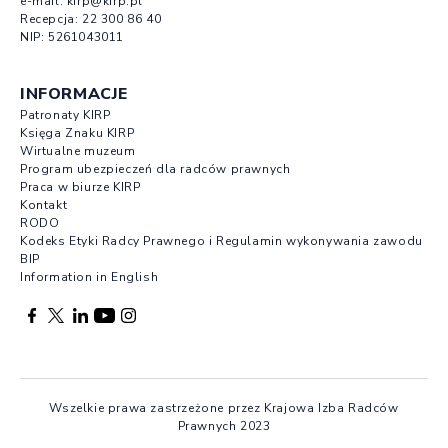
e-mail:
kirp@kirp.pl
Recepcja:
22 300 86 40
NIP: 5261043011
INFORMACJE
Patronaty KIRP
Księga Znaku KIRP
Wirtualne muzeum
Program ubezpieczeń dla radców prawnych
Praca w biurze KIRP
Kontakt
RODO
Kodeks Etyki Radcy Prawnego i Regulamin wykonywania zawodu
BIP
Information in English
Facebook otwierany w nowej karcie
Profil X otwierany w nowej karcie
Profil LinkedIn otwierany w nowej karcie
Profil YouTube otwierany w nowej karcie
Profil Instagram otwierany w nowej karcie
Wszelkie prawa zastrzeżone przez Krajowa Izba Radców
Prawnych 2023