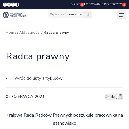
E-KIRP
LOGOWANIE DO POCZTY
A
A-
A+
Wpisz szukane słowo
Otw
Home
/
Aktualności
/ Radca prawny
Radca prawny
Wróć do listy artykułów
02 CZERWCA 2021
Drukuj
Krajowa Rada Radców Prawnych poszukuje pracownika na
stanowisko