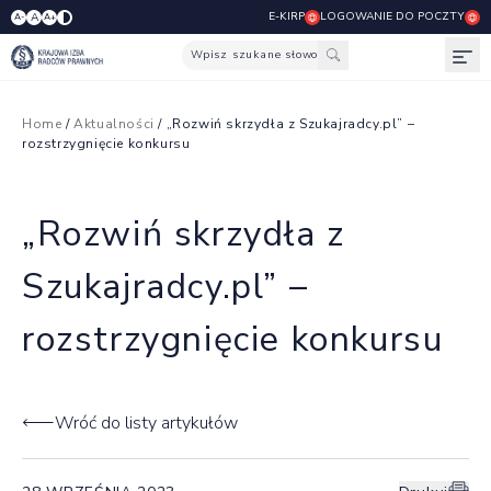
E-KIRP
LOGOWANIE DO POCZTY
A
A-
A+
Wpisz szukane słowo
Otw
Home
/
Aktualności
/ „Rozwiń skrzydła z Szukajradcy.pl” –
rozstrzygnięcie konkursu
„Rozwiń skrzydła z
Szukajradcy.pl” –
rozstrzygnięcie konkursu
Wróć do listy artykułów