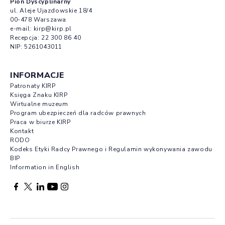
Pion Dyscyplinarny
ul. Aleje Ujazdowskie 18/4
00-478 Warszawa
e-mail:
kirp@kirp.pl
Recepcja:
22 300 86 40
NIP: 5261043011
INFORMACJE
Patronaty KIRP
Księga Znaku KIRP
Wirtualne muzeum
Program ubezpieczeń dla radców prawnych
Praca w biurze KIRP
Kontakt
RODO
Kodeks Etyki Radcy Prawnego i Regulamin wykonywania zawodu
BIP
Information in English
Facebook otwierany w nowej karcie
Profil X otwierany w nowej karcie
Profil LinkedIn otwierany w nowej karcie
Profil YouTube otwierany w nowej karcie
Profil Instagram otwierany w nowej karcie