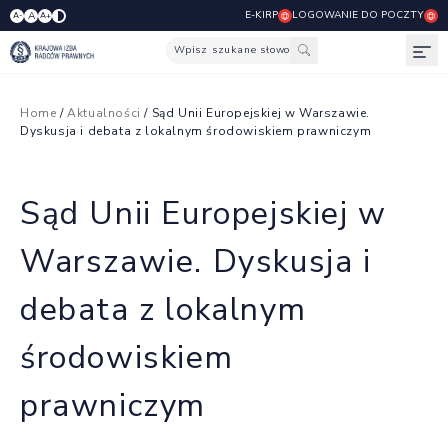
E-KIRP
LOGOWANIE DO POCZTY
A
A-
A+
Wpisz szukane słowo
Otw
Home
/
Aktualności
/ Sąd Unii Europejskiej w Warszawie.
Dyskusja i debata z lokalnym środowiskiem prawniczym
Sąd Unii Europejskiej w
Warszawie. Dyskusja i
debata z lokalnym
środowiskiem
prawniczym