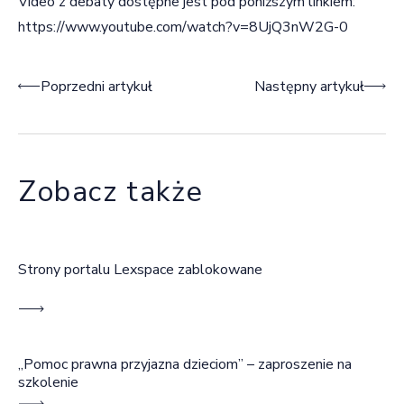
Video z debaty dostępne jest pod poniższym linkiem:
https://www.youtube.com/watch?v=8UjQ3nW2G-0
Nawigacja wpisu
Poprzedni artykuł
Następny artykuł
Zobacz także
Strony portalu Lexspace zablokowane
„Pomoc prawna przyjazna dzieciom” – zaproszenie na
szkolenie