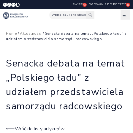
E-KIRP
LOGOWANIE DO POCZTY
A
A-
A+
Wpisz szukane słowo
Otw
Home
/
Aktualności
/ Senacka debata na temat „Polskiego ładu” z
udziałem przedstawiciela samorządu radcowskiego
Senacka debata na temat
„Polskiego ładu” z
udziałem przedstawiciela
samorządu radcowskiego
Wróć do listy artykułów