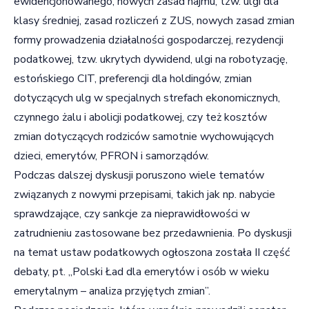
ewidencjonowanego, nowych zasad najmu, tzw. ulgi dla
klasy średniej, zasad rozliczeń z ZUS, nowych zasad zmian
formy prowadzenia działalności gospodarczej, rezydencji
podatkowej, tzw. ukrytych dywidend, ulgi na robotyzację,
estońskiego CIT, preferencji dla holdingów, zmian
dotyczących ulg w specjalnych strefach ekonomicznych,
czynnego żalu i abolicji podatkowej, czy też kosztów
zmian dotyczących rodziców samotnie wychowujących
dzieci, emerytów, PFRON i samorządów.
Podczas dalszej dyskusji poruszono wiele tematów
związanych z nowymi przepisami, takich jak np. nabycie
sprawdzające, czy sankcje za nieprawidłowości w
zatrudnieniu zastosowane bez przedawnienia. Po dyskusji
na temat ustaw podatkowych ogłoszona została II część
debaty, pt. „Polski Ład dla emerytów i osób w wieku
emerytalnym – analiza przyjętych zmian”.