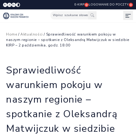
E-KIRP
LOGOWANIE DO POCZTY
A
A-
A+
Wpisz szukane słowo
Otw
Home
/
Aktualności
/ Sprawiedliwość warunkiem pokoju w
naszym regionie – spotkanie z Oleksandrą Matwijczuk w siedzibie
KIRP – 2 października, godz. 18.00
Sprawiedliwość
warunkiem pokoju w
naszym regionie –
spotkanie z Oleksandrą
Matwijczuk w siedzibie