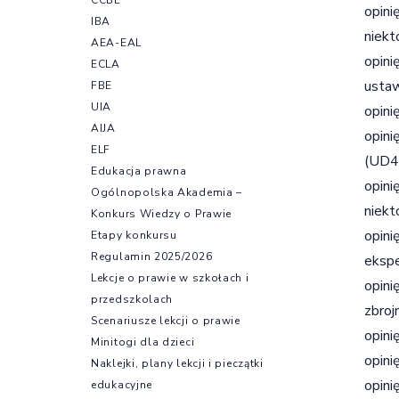
opini
IBA
niekt
AEA-EAL
opini
ECLA
ustaw
FBE
UIA
opini
AIJA
opini
ELF
(UD4
Edukacja prawna
opini
Ogólnopolska Akademia –
niekt
Konkurs Wiedzy o Prawie
opini
Etapy konkursu
Regulamin 2025/2026
ekspe
Lekcje o prawie w szkołach i
opini
przedszkolach
zbroj
Scenariusze lekcji o prawie
opini
Minitogi dla dzieci
opini
Naklejki, plany lekcji i pieczątki
opini
edukacyjne