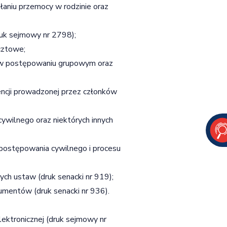
łaniu przemocy w rodzinie oraz
ruk sejmowy nr 2798);
cztowe;
ń w postępowaniu grupowym oraz
encji prowadzonej przez członków
ywilnego oraz niektórych innych
 postępowania cywilnego i procesu
ych ustaw (druk senacki nr 919);
umentów (druk senacki nr 936).
ektronicznej (druk sejmowy nr