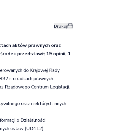
Drukuj
jektach aktów prawnych oraz
odek przedstawił 19 opinii, 1
ierowanych do Krajowej Rady
982 r. o radcach prawnych.
az Rządowego Centrum Legislacji.
ywilnego oraz niektórych innych
formacji o Działalności
 innych ustaw (UD412);