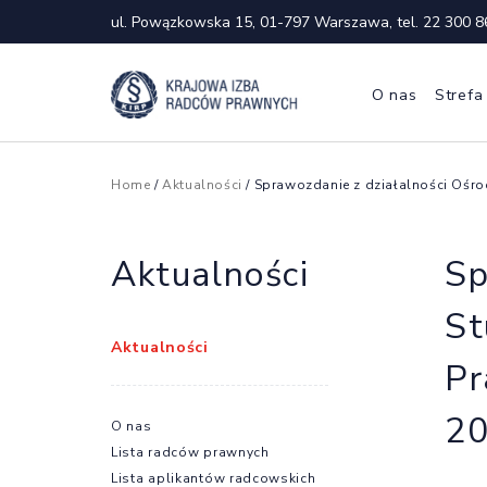
ul. Powązkowska 15, 01-797 Warszawa, tel.
22 300 8
O nas
Strefa
Home
/
Aktualności
/ Sprawozdanie z działalności Ośro
Aktualności
Sp
St
Aktualności
Pr
20
O nas
Lista radców prawnych
Lista aplikantów radcowskich