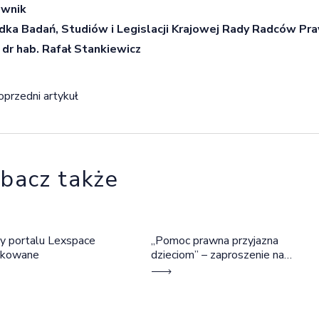
ownik
dka Badań, Studiów i Legislacji Krajowej Rady Radców Pr
 dr hab. Rafał Stankiewicz
igacja wpisu
oprzedni artykuł
bacz także
y portalu Lexspace
„Pomoc prawna przyjazna
okowane
dzieciom” – zaproszenie na
szkolenie