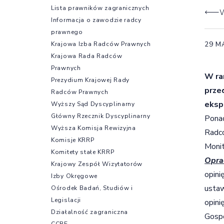
Lista prawników zagranicznych
W
Informacja o zawodzie radcy
prawnego
29 M
Krajowa Izba Radców Prawnych
Krajowa Rada Radców
Prawnych
W ra
Prezydium Krajowej Rady
prze
Radców Prawnych
eksp
Wyższy Sąd Dyscyplinarny
Główny Rzecznik Dyscyplinarny
Ponad
Wyższa Komisja Rewizyjna
Radcó
Komisje KRRP
Monit
Komitety stałe KRRP
Opra
Krajowy Zespół Wizytatorów
opini
Izby Okręgowe
ustaw
Ośrodek Badań, Studiów i
Legislacji
opini
Działalność zagraniczna
Gospo
CCBE