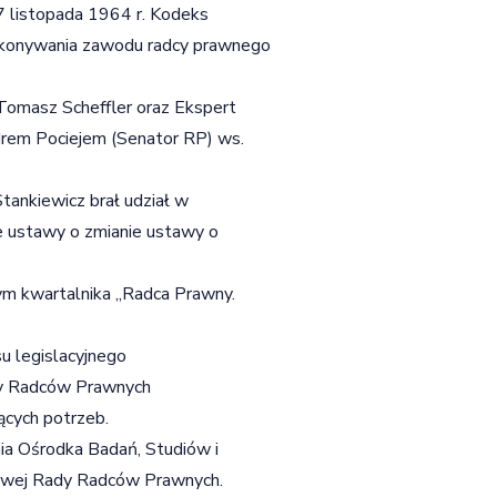
7 listopada 1964 r. Kodeks
konywania zawodu radcy prawnego
Tomasz Scheffler oraz Ekspert
ndrem Pociejem (Senator RP) ws.
tankiewicz brał udział w
e ustawy o zmianie ustawy o
ym kwartalnika „Radca Prawny.
u legislacyjnego
dy Radców Prawnych
ących potrzeb.
a Ośrodka Badań, Studiów i
ajowej Rady Radców Prawnych.