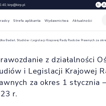
A
6 40
,
kirp@kirp.pl
A-
 radcy
Strefa aplikanta
Wydawnictwa
Aktualności
dka Badań, Studiów i Legislacji Krajowej Rady Radców Prawnych za okres
rawozdanie z działalności O
udiów i Legislacji Krajowej
awnych za okres 1 stycznia 
23 r.