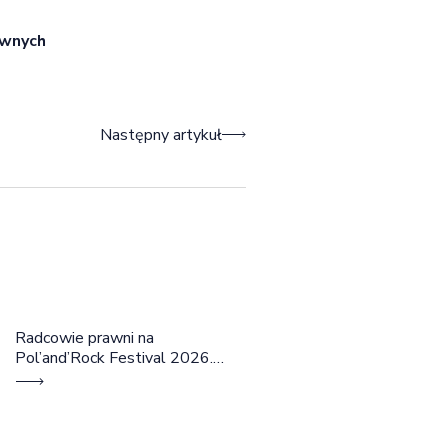
awnych
Następny artykuł
Radcowie prawni na
Pol’and’Rock Festival 2026.
Cztery dni rozmów, edukacji i
dobrej energii