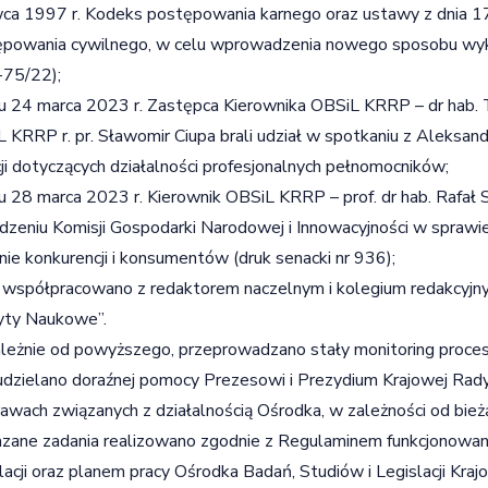
ca 1997 r. Kodeks postępowania karnego oraz ustawy z dnia 1
ępowania cywilnego, w celu wprowadzenia nowego sposobu wy
-75/22);
u 24 marca 2023 r. Zastępca Kierownika OBSiL KRRP – dr hab. 
 KRRP r. pr. Sławomir Ciupa brali udział w spotkaniu z Aleksa
ji dotyczących działalności profesjonalnych pełnomocników;
u 28 marca 2023 r. Kierownik OBSiL KRRP – prof. dr hab. Rafał S
dzeniu Komisji Gospodarki Narodowej i Innowacyjności w sprawi
nie konkurencji i konsumentów (druk senacki nr 936);
 współpracowano z redaktorem naczelnym i kolegium redakcyjn
yty Naukowe”.
leżnie od powyższego, przeprowadzano stały monitoring proces
udzielano doraźnej pomocy Prezesowi i Prezydium Krajowej Ra
awach związanych z działalnością Ośrodka, w zależności od bież
ane zadania realizowano zgodnie z Regulaminem funkcjonowani
lacji oraz planem pracy Ośrodka Badań, Studiów i Legislacji Kr