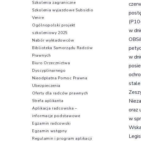
Szkolenia zagraniczne
czerw
Szkolenia wyjazdowe Subsidio
post
Venire
(P10
Ogólnopolski projekt
w dni
szkoleniowy 2025
OBSiL
Nabór wykładowców
petyc
Biblioteka Samorządu Radców
Prawnych
w dni
Biuro Orzecznictwa
posie
Dyscyplinarnego
ochro
Nieodpłatna Pomoc Prawna
stale
Ubezpieczenia
Zesz
Oferty dla radców prawnych
Nieza
Strefa aplikanta
Aplikacja radcowska –
oraz 
informacje podstawowe
w spr
Egzamin radcowski
Wskaz
Egzamin wstępny
Legis
Regulamin i program aplikacji