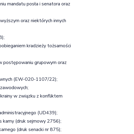
iu mandatu posła i senatora oraz
jwyższym oraz niektórych innych
8);
apobieganiem kradzieży tożsamości
ń w postępowaniu grupowym oraz
iejawnych (EW-020-1107/22);
w zawodowych;
rainy w związku z konfliktem
administracyjnego (UD439);
s karny (druk sejmowy 2756);
arnego (druk senacki nr 875);