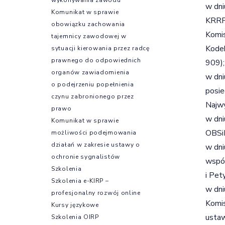
w dni
Komunikat w sprawie
KRRP 
obowiązku zachowania
Komis
tajemnicy zawodowej w
Kodek
sytuacji kierowania przez radcę
prawnego do odpowiednich
909);
organów zawiadomienia
w dni
o podejrzeniu popełnienia
posie
czynu zabronionego przez
Najwy
prawo
w dni
Komunikat w sprawie
OBSiL
możliwości podejmowania
działań w zakresie ustawy o
w dni
ochronie sygnalistów
wspól
Szkolenia
i Pet
Szkolenia e-KIRP –
w dni
profesjonalny rozwój online
Komis
Kursy językowe
ustaw
Szkolenia OIRP