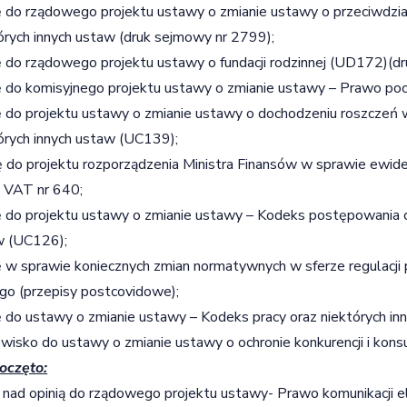
ę do rządowego projektu ustawy o zmianie ustawy o przeciwdzia
órych innych ustaw (druk sejmowy nr 2799);
ę do rządowego projektu ustawy o fundacji rodzinnej (UD172)(d
ę do komisyjnego projektu ustawy o zmianie ustawy – Prawo po
ę do projektu ustawy o zmianie ustawy o dochodzeniu roszcze
órych innych ustaw (UC139);
 do projektu rozporządzenia Ministra Finansów w sprawie ewid
 VAT nr 640;
ę do projektu ustawy o zmianie ustawy – Kodeks postępowania c
w (UC126);
ę w sprawie koniecznych zmian normatywnych w sferze regulacji
go (przepisy postcovidowe);
ę do ustawy o zmianie ustawy – Kodeks pracy oraz niektórych inn
wisko do ustawy o zmianie ustawy o ochronie konkurencji i kons
oczęto:
 nad opinią do rządowego projektu ustawy- Prawo komunikacji el