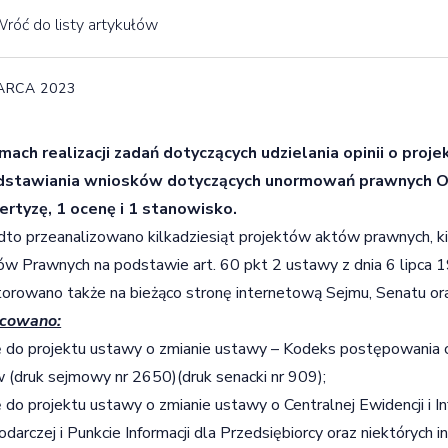
róć do listy artykułów
ARCA 2023
mach realizacji zadań dotyczących udzielania opinii o pro
dstawiania wniosków dotyczących unormowań prawnych Ośr
ertyzę, 1 ocenę i 1 stanowisko.
to przeanalizowano kilkadziesiąt projektów aktów prawnych, k
w Prawnych na podstawie art. 60 pkt 2 ustawy z dnia 6 lipca 1
orowano także na bieżąco stronę internetową Sejmu, Senatu or
cowano:
ę do projektu ustawy o zmianie ustawy – Kodeks postępowania c
 (druk sejmowy nr 2650)(druk senacki nr 909);
ę do projektu ustawy o zmianie ustawy o Centralnej Ewidencji i In
darczej i Punkcie Informacji dla Przedsiębiorcy oraz niektórych