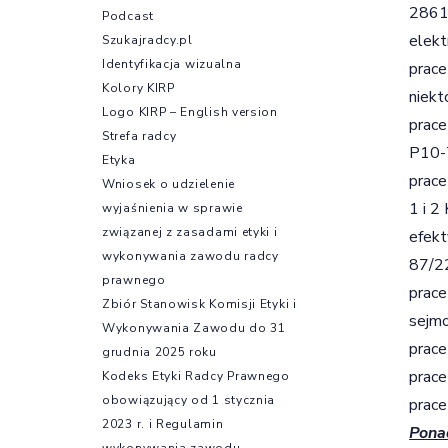
2861)
Podcast
elekt
Szukajradcy.pl
Identyfikacja wizualna
prace
Kolory KIRP
niekt
Logo KIRP – English version
prace
Strefa radcy
P10-
Etyka
prace
Wniosek o udzielenie
1 i 2
wyjaśnienia w sprawie
związanej z zasadami etyki i
efekt
wykonywania zawodu radcy
87/22
prawnego
prace
Zbiór Stanowisk Komisji Etyki i
sejm
Wykonywania Zawodu do 31
prace
grudnia 2025 roku
prace
Kodeks Etyki Radcy Prawnego
obowiązujący od 1 stycznia
prace
2023 r. i Regulamin
Pona
wykonywania zawodu