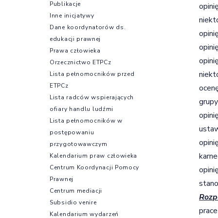
Publikacje
opini
Inne inicjatywy
niekt
Dane koordynatorów ds.
opini
edukacji prawnej
opini
Prawa człowieka
opini
Orzecznictwo ETPCz
niekt
Lista pełnomocników przed
ETPCz
ocenę
Lista radców wspierających
grupy
ofiary handlu ludźmi
opini
Lista pełnomocników w
usta
postępowaniu
opini
przygotowawczym
karne
Kalendarium praw człowieka
Centrum Koordynacji Pomocy
opini
Prawnej
stano
Centrum mediacji
Rozp
Subsidio venire
prace
Kalendarium wydarzeń