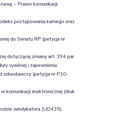
stawę – Prawo komunikacji
Kodeks postępowania karnego oraz
ionej do Senatu RP (petycja nr
zej dotyczącej zmiany art. 394 par.
ury cywilnej i zapewnienia
sąd odwoławczy (petycja nr P10-
w komunikacji elektronicznej (druk
awodzie windykatora (UD435);