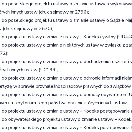
ę do poselskiego projektu ustawy o zmianie ustawy o wykonywan
órych innych ustaw (druk sejmowy nr 2796);
ę do poselskiego projektu ustawy o zmianie ustawy o Sądzie Na
 (druk sejmowy nr 2870);
ę do projektu ustawy o zmianie ustawy – Kodeks cywilny (UD44
ę do projektu ustawy o zmianie niektórych ustaw w związku z z
72);
ę do projektu ustawy o zmianie ustawy o dochodzeniu roszcze
órych innych ustaw (UC139);
ę do projektu ustawy o zmianie ustawy o ochronie informacji n
rtyzę w sprawie przynależności radców prawnych do związkó
ę do projektu ustawy o zmianie ustawy o pomocy obywatelom Uk
nym na terytorium tego państwa oraz niektórych innych ustaw;
ę do projektu ustawy o zmianie ustawy – Kodeks postępowania 
ę do obywatelskiego projektu ustawy o zmianie ustawy – Kodek
ę do projektu ustawy o zmianie ustawy – Kodeks postępowania k