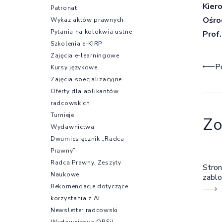
Kier
Patronat
Ośro
Wykaz aktów prawnych
Pytania na kolokwia ustne
Prof.
Szkolenia e-KIRP
Zajęcia e-learningowe
Naw
P
Kursy językowe
Zajęcia specjalizacyjne
Oferty dla aplikantów
radcowskich
Turnieje
Zo
Wydawnictwa
Dwumiesięcznik „Radca
Prawny”
Radca Prawny. Zeszyty
Stron
Naukowe
zabl
Rekomendacje dotyczące
korzystania z AI
Newsletter radcowski
Wydawnictwa OBSiL