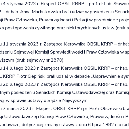
u 4 stycznia 2023 r. Ekspert OBSiL KRRP – prof. dr hab. Sławom
– dr hab. Anna Machnikowska brali udział w posiedzeniu Senack
ji Praw Człowieka, Praworządności i Petycji w przedmiocie proj
s postępowania cywilnego oraz niektórych innych ustaw (druk s
u 11 stycznia 2023 r. Zastępca Kierownika OBSiL KRRP – dr hab
dzeniu Sejmowej Komisji Sprawiedliwości i Praw Człowieka w s
ższym (druk sejmowy nr 2870);
u 14 lutego 2023 r. Zastępca Kierownika OBSiL KRRP – dr hab.
 KRRP Piotr Ciepiński brali udział w debacie „Usprawnienie sy
u 28 lutego 2023 r. Zastępca Kierownika OBSiL KRRP – dr hab. 
nym posiedzeniu Senackich Komisji Ustawodawczej oraz Komisj
ycji w sprawie ustawy o Sądzie Najwyższym;
u 7 marca 2023 r. Ekspert OBSiL KRRP r.pr. Piotr Olszewski bra
ji Ustawodawczej i Komisji Praw Człowieka, Praworządności i Pe
odawczej dotyczącej zmiany ustawy z dnia 6 lipca 1982 r. o rad