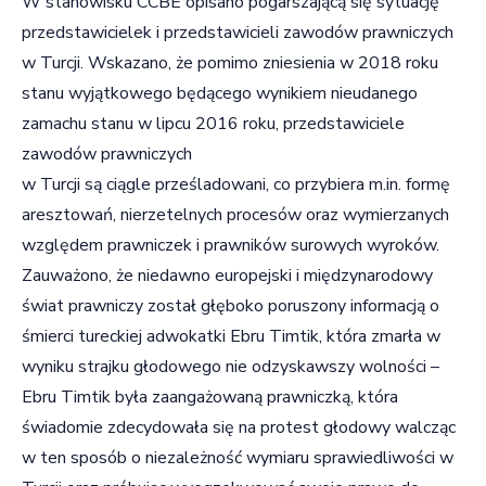
W stanowisku CCBE opisano pogarszającą się sytuację
przedstawicielek i przedstawicieli zawodów prawniczych
w Turcji. Wskazano, że pomimo zniesienia w 2018 roku
stanu wyjątkowego będącego wynikiem nieudanego
zamachu stanu w lipcu 2016 roku, przedstawiciele
zawodów prawniczych
w Turcji są ciągle prześladowani, co przybiera m.in. formę
aresztowań, nierzetelnych procesów oraz wymierzanych
względem prawniczek i prawników surowych wyroków.
Zauważono, że niedawno europejski i międzynarodowy
świat prawniczy został głęboko poruszony informacją o
śmierci tureckiej adwokatki Ebru Timtik
, która zmarła w
wyniku strajku głodowego nie odzyskawszy wolności –
Ebru Timtik była zaangażowaną prawniczką, która
świadomie zdecydowała się na protest głodowy walcząc
w ten sposób o niezależność wymiaru sprawiedliwości w