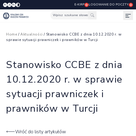
E-KIRP
LOGOWANIE DO POCZTY
A
A-
A+
Wpisz szukane słowo
Otw
Home
/
Aktualności
/ Stanowisko CCBE z dnia 10.12.2020 r. w
sprawie sytuacji prawniczek i prawników w Turcji
Stanowisko CCBE z dnia
10.12.2020 r. w sprawie
sytuacji prawniczek i
prawników w Turcji
Wróć do listy artykułów