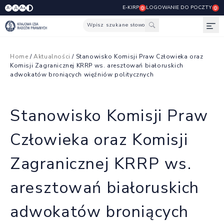
E-KIRP
LOGOWANIE DO POCZTY
A
A-
A+
Wpisz szukane słowo
Otw
Home
/
Aktualności
/ Stanowisko Komisji Praw Człowieka oraz
Komisji Zagranicznej KRRP ws. aresztowań białoruskich
adwokatów broniących więźniów politycznych
Stanowisko Komisji Praw
Człowieka oraz Komisji
Zagranicznej KRRP ws.
aresztowań białoruskich
adwokatów broniących