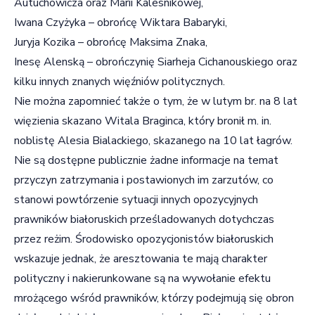
Autuchowicza oraz Marii Kalesnikowej,
Iwana Czyżyka – obrońcę Wiktara Babaryki,
Juryja Kozika – obrońcę Maksima Znaka,
Inesę Alenską – obrończynię Siarheja Cichanouskiego oraz
kilku innych znanych więźniów politycznych.
Nie można zapomnieć także o tym, że w lutym br. na 8 lat
więzienia skazano Witala Braginca, który bronił m. in.
noblistę Alesia Bialackiego, skazanego na 10 lat łagrów.
Nie są dostępne publicznie żadne informacje na temat
przyczyn zatrzymania i postawionych im zarzutów, co
stanowi powtórzenie sytuacji innych opozycyjnych
prawników białoruskich prześladowanych dotychczas
przez reżim. Środowisko opozycjonistów białoruskich
wskazuje jednak, że aresztowania te mają charakter
polityczny i nakierunkowane są na wywołanie efektu
mrożącego wśród prawników, którzy podejmują się obron