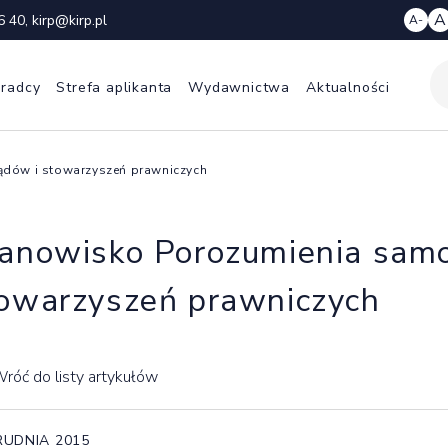
A
6 40
,
kirp@kirp.pl
A-
 radcy
Strefa aplikanta
Wydawnictwa
Aktualności
ądów i stowarzyszeń prawniczych
anowisko Porozumienia sam
owarzyszeń prawniczych
róć do listy artykułów
RUDNIA 2015