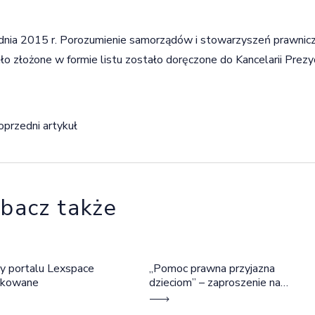
dnia 2015 r. Porozumienie samorządów i stowarzyszeń prawnicz
ło złożone w formie listu zostało doręczone do Kancelarii Prez
igacja wpisu
oprzedni artykuł
bacz także
y portalu Lexspace
„Pomoc prawna przyjazna
okowane
dzieciom” – zaproszenie na
szkolenie