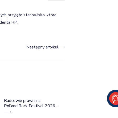
ych przyjęło stanowisko, które
ydenta RP.
Następny artykuł
Radcowie prawni na
Pol’and’Rock Festival 2026.
Cztery dni rozmów, edukacji i
dobrej energii