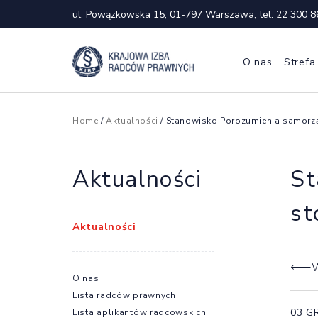
ul. Powązkowska 15, 01-797 Warszawa, tel.
22 300 8
O nas
Strefa
Home
/
Aktualności
/ Stanowisko Porozumienia samorz
Aktualności
St
st
Aktualności
W
O nas
Lista radców prawnych
03 G
Lista aplikantów radcowskich