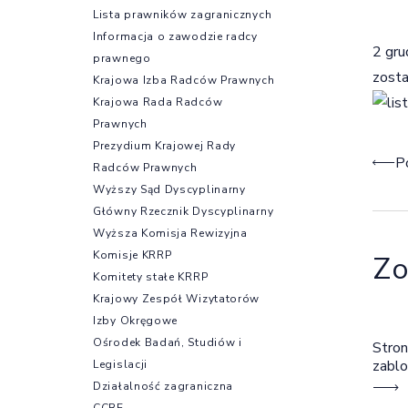
Lista prawników zagranicznych
Informacja o zawodzie radcy
2 gru
prawnego
zosta
Krajowa Izba Radców Prawnych
Krajowa Rada Radców
Prawnych
Prezydium Krajowej Rady
Naw
P
Radców Prawnych
Wyższy Sąd Dyscyplinarny
Główny Rzecznik Dyscyplinarny
Wyższa Komisja Rewizyjna
Komisje KRRP
Zo
Komitety stałe KRRP
Krajowy Zespół Wizytatorów
Izby Okręgowe
Ośrodek Badań, Studiów i
Stron
zabl
Legislacji
Działalność zagraniczna
CCBE