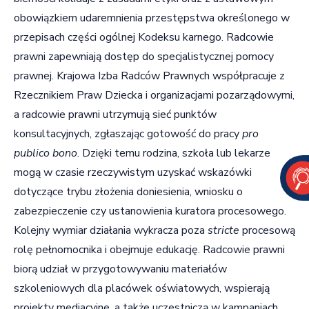
obowiązkiem udaremnienia przestępstwa określonego w
przepisach części ogólnej Kodeksu karnego. Radcowie
prawni zapewniają dostęp do specjalistycznej pomocy
prawnej.
Krajowa Izba Radców Prawnych współpracuje z
Rzecznikiem Praw Dziecka i organizacjami pozarządowymi,
a radcowie prawni utrzymują sieć punktów
konsultacyjnych, zgłaszając gotowość do pracy
pro
publico bono
.
Dzięki temu rodzina, szkoła lub lekarze
mogą w czasie rzeczywistym uzyskać wskazówki
dotyczące trybu złożenia doniesienia, wniosku o
zabezpieczenie czy ustanowienia kuratora procesowego.
Kolejny wymiar działania wykracza poza
stricte
procesową
rolę pełnomocnika i
obejmuje edukację
. Radcowie prawni
biorą udział w przygotowywaniu materiałów
szkoleniowych dla placówek oświatowych, wspierają
projekty mediacyjne, a także uczestniczą w kampaniach