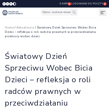
E-KIRP
LOGOWANIE DO POCZTY
A
A-
A+
Wpisz szukane słowo
Otw
Home
/
Aktualności
/ Światowy Dzień Sprzeciwu Wobec Bicia
Dzieci – refleksja o roli radców prawnych w przeciwdziałaniu
przemocy wobec dzieci
Światowy Dzień
Sprzeciwu Wobec Bicia
Dzieci – refleksja o roli
radców prawnych w
przeciwdziałaniu