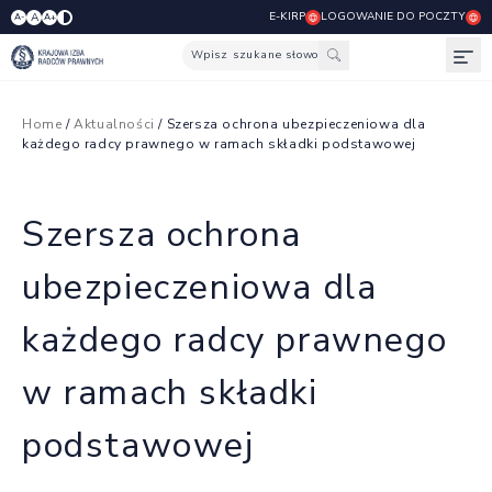
E-KIRP
LOGOWANIE DO POCZTY
A
A-
A+
Wpisz szukane słowo
Otw
Home
/
Aktualności
/ Szersza ochrona ubezpieczeniowa dla
każdego radcy prawnego w ramach składki podstawowej
Szersza ochrona
ubezpieczeniowa dla
każdego radcy prawnego
w ramach składki
podstawowej