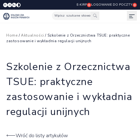
E-KIRP
LOGOWANIE DO POCZTY
A
A-
A+
Wpisz szukane słowo
Otw
Home
/
Aktualności
/ Szkolenie z Orzecznictwa TSUE: praktyczne
zastosowanie i wykładnia regulacji unijnych
Szkolenie z Orzecznictwa
TSUE: praktyczne
zastosowanie i wykładnia
regulacji unijnych
Wróć do listy artykułów