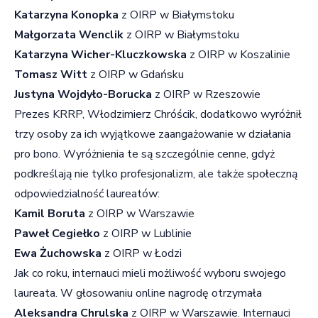
Katarzyna Konopka
z OIRP w Białymstoku
Małgorzata Wenclik
z OIRP w Białymstoku
Katarzyna Wicher-Kluczkowska
z OIRP w Koszalinie
Tomasz Witt
z OIRP w Gdańsku
Justyna Wojdyło-Borucka
z OIRP w Rzeszowie
Prezes KRRP, Włodzimierz Chróścik, dodatkowo wyróżnił
trzy osoby za ich wyjątkowe zaangażowanie w działania
pro bono. Wyróżnienia te są szczególnie cenne, gdyż
podkreślają nie tylko profesjonalizm, ale także społeczną
odpowiedzialność laureatów:
Kamil Boruta
z OIRP w Warszawie
Paweł Cegiełko
z OIRP w Lublinie
Ewa Żuchowska
z OIRP w Łodzi
Jak co roku, internauci mieli możliwość wyboru swojego
laureata. W głosowaniu online nagrodę otrzymała
Aleksandra Chrulska
z OIRP w Warszawie. Internauci