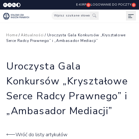
E-KIRP
LOGOWANIE DO POCZTY
A
A-
A+
Wpisz szukane słowo
Otw
Home
/
Aktualności
/ Uroczysta Gala Konkursów „Kryształowe
Serce Radcy Prawnego” i „Ambasador Mediacji”
Uroczysta Gala
Konkursów „Kryształowe
Serce Radcy Prawnego” i
„Ambasador Mediacji”
Wróć do listy artykułów