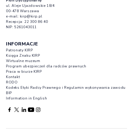
Pion Dyscyplinarny
ul. Aleje Ujazdowskie 18/4
00-478 Warszawa
e-mail:
kirp@kirp.pl
Recepcja:
22 300 86 40
NIP: 5261043011
INFORMACJE
Patronaty KIRP
Księga Znaku KIRP
Wirtualne muzeum
Program ubezpieczeń dla radców prawnych
Praca w biurze KIRP
Kontakt
RODO
Kodeks Etyki Radcy Prawnego i Regulamin wykonywania zawodu
BIP
Information in English
Facebook otwierany w nowej karcie
Profil X otwierany w nowej karcie
Profil LinkedIn otwierany w nowej karcie
Profil YouTube otwierany w nowej karcie
Profil Instagram otwierany w nowej karcie