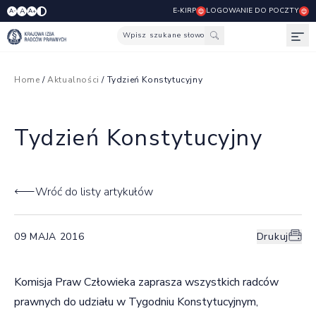
E-KIRP
LOGOWANIE DO POCZTY
A
A-
A+
Wpisz szukane słowo
Otw
Home
/
Aktualności
/ Tydzień Konstytucyjny
Tydzień Konstytucyjny
Wróć do listy artykułów
09 MAJA 2016
Drukuj
Komisja Praw Człowieka zaprasza wszystkich radców
prawnych do udziału w Tygodniu Konstytucyjnym,