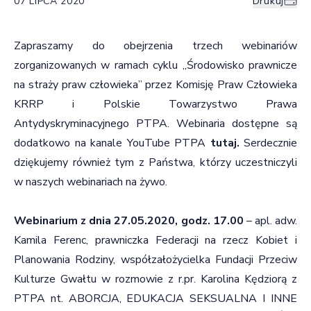
07 LIPCA 2020
Drukuj
Zapraszamy do obejrzenia trzech webinariów
zorganizowanych w ramach cyklu „Środowisko prawnicze
na straży praw człowieka” przez Komisję Praw Człowieka
KRRP i Polskie Towarzystwo Prawa
Antydyskryminacyjnego PTPA. Webinaria dostępne są
dodatkowo na kanale YouTube PTPA
tutaj
.
Serdecznie
dziękujemy również tym z Państwa, którzy uczestniczyli
w naszych webinariach na żywo.
Webinarium z dnia 27.05.2020, godz. 17.00
–
apl. adw.
Kamila Ferenc
, prawniczka Federacji na rzecz Kobiet i
Planowania Rodziny, współzałożycielka Fundacji Przeciw
Kulturze Gwałtu w rozmowie z
r.pr. Karolina Kędziorą
z
PTPA nt. ABORCJA, EDUKACJA SEKSUALNA I INNE