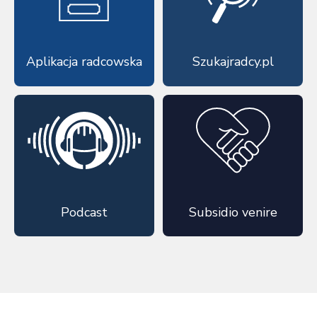
Aplikacja radcowska
Szukajradcy.pl
Podcast
Subsidio venire