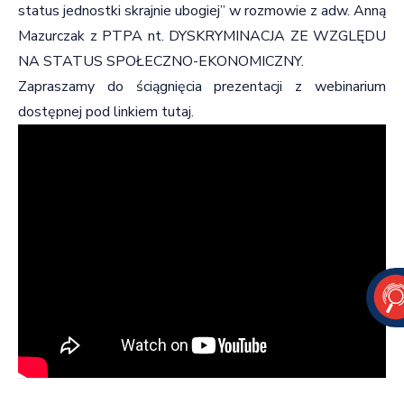
status jednostki skrajnie ubogiej” w rozmowie z
adw. Anną
Mazurczak
z PTPA nt. DYSKRYMINACJA ZE WZGLĘDU
NA STATUS SPOŁECZNO-EKONOMICZNY.
Zapraszamy do ściągnięcia prezentacji z webinarium
dostępnej pod linkiem tutaj.