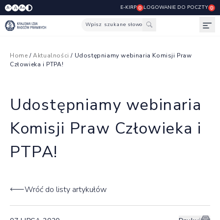
E-KIRP
LOGOWANIE DO POCZTY
A
A-
A+
Wpisz szukane słowo
Otw
Home
/
Aktualności
/ Udostępniamy webinaria Komisji Praw
Człowieka i PTPA!
Udostępniamy webinaria
Komisji Praw Człowieka i
PTPA!
Wróć do listy artykułów