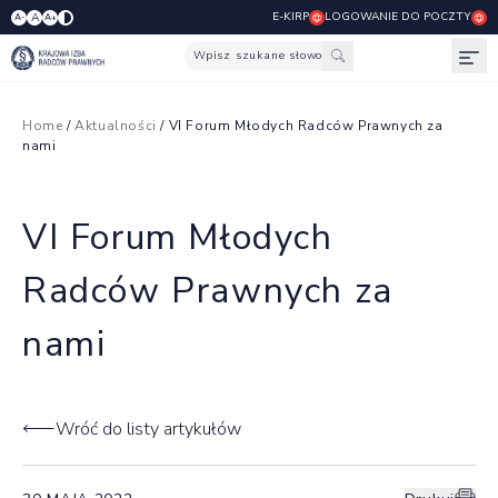
E-KIRP
LOGOWANIE DO POCZTY
A
A-
A+
Wpisz szukane słowo
Otw
Home
/
Aktualności
/ VI Forum Młodych Radców Prawnych za
nami
VI Forum Młodych
Radców Prawnych za
nami
Wróć do listy artykułów