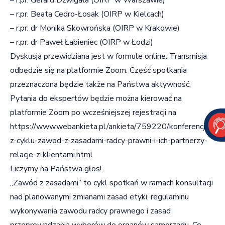
– r.pr. Beata Cedro-Łosak (OIRP w Kielcach)
– r.pr. dr Monika Skowrońska (OIRP w Krakowie)
– r.pr. dr Paweł Łabieniec (OIRP w Łodzi)
Dyskusja przewidziana jest w formule online. Transmisja
odbędzie się na platformie Zoom. Część spotkania
przeznaczona będzie także na Państwa aktywność.
Pytania do ekspertów będzie można kierować na
platformie Zoom po wcześniejszej rejestracji na
https://www.webankieta.pl/ankieta/759220/konferencja-
z-cyklu-zawod-z-zasadami-radcy-prawni-i-ich-partnerzy-
relacje-z-klientami.html
Liczymy na Państwa głos!
„Zawód z zasadami” to cykl spotkań w ramach konsultacji
nad planowanymi zmianami zasad etyki, regulaminu
wykonywania zawodu radcy prawnego i zasad
przeprowadzania wyborów do organów samorządu. Co