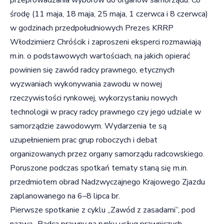
środę (11 maja, 18 maja, 25 maja, 1 czerwca i 8 czerwca)
w godzinach przedpołudniowych Prezes KRRP
Włodzimierz Chróścik i zaproszeni eksperci rozmawiają
m.in. o podstawowych wartościach, na jakich opierać
powinien się zawód radcy prawnego, etycznych
wyzwaniach wykonywania zawodu w nowej
rzeczywistości rynkowej, wykorzystaniu nowych
technologii w pracy radcy prawnego czy jego udziale w
samorządzie zawodowym. Wydarzenia te są
uzupełnieniem prac grup roboczych i debat
organizowanych przez organy samorządu radcowskiego.
Poruszone podczas spotkań tematy staną się m.in.
przedmiotem obrad Nadzwyczajnego Krajowego Zjazdu
zaplanowanego na 6–8 lipca br.
Pierwsze spotkanie z cyklu „Zawód z zasadami”, pod
nazwą „Radca prawny na rynku usług prawniczych.