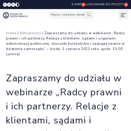
E-KIRP
LOGOWANIE DO POCZTY
A
A-
A+
Wpisz szukane słowo
Otw
Home
/
Aktualności
/ Zapraszamy do udziału w webinarze „Radcy
prawni i ich partnerzy. Relacje z klientami, sądami i organami
administracji publicznej, stosunki koleżeńskie i zaangażowanie w
działania samorządu” – środa, 1 czerwca 2022 roku, godz. 10.00
(online)
Zapraszamy do udziału w
webinarze „Radcy prawni
i ich partnerzy. Relacje z
klientami, sądami i