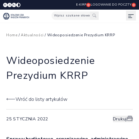
E-KIRP
LOGOWANIE DO POCZTY
A
A-
A+
Wpisz szukane słowo
Otw
Home
/
Aktualności
/ Wideoposiedzenie Prezydium KRRP
Wideoposiedzenie
Prezydium KRRP
Wróć do listy artykułów
25 STYCZNIA 2022
Drukuj
Sprawy budżetowe, organizacyjne, administracyjne