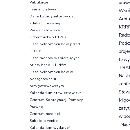
prawn
Publikacje
Inne inicjatywy
Wśród
Dane koordynatorów ds.
Arbit
edukacji prawnej
KRRP 
Prawa człowieka
Radc
Orzecznictwo ETPCz
Podcz
Lista pełnomocników przed
proje
ETPCz
Lista radców wspierających
Lawye
ofiary handlu ludźmi
TRAL
Lista pełnomocników w
Nastę
postępowaniu
konfe
przygotowawczym
Słown
Kalendarium praw człowieka
Migow
Centrum Koordynacji Pomocy
Prawnej
zatyt
Centrum mediacji
w pol
Subsidio venire
„Nauk
Kalendarium wydarzeń