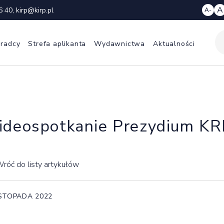
A
6 40
,
kirp@kirp.pl
A-
 radcy
Strefa aplikanta
Wydawnictwa
Aktualności
deospotkanie Prezydium K
róć do listy artykułów
ISTOPADA 2022