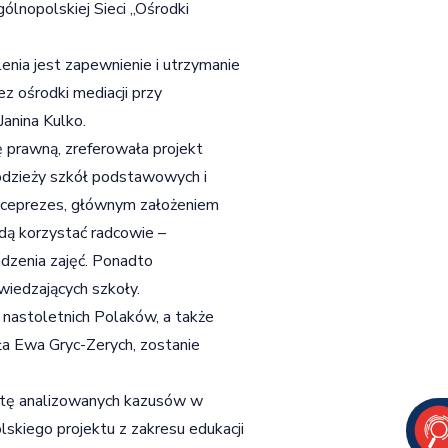
ólnopolskiej Sieci „Ośrodki
nia jest zapewnienie i utrzymanie
 ośrodki mediacji przy
anina Kulko.
prawną, zreferowała projekt
łodzieży szkół podstawowych i
iceprezes, głównym założeniem
ędą korzystać radcowie –
adzenia zajęć. Ponadto
iedzających szkoły.
 nastoletnich Polaków, a także
ła Ewa Gryc-Zerych, zostanie
listę analizowanych kazusów w
lskiego projektu z zakresu edukacji