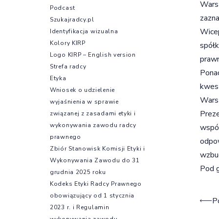
Warsz
Podcast
zazna
Szukajradcy.pl
Wicep
Identyfikacja wizualna
Kolory KIRP
spółk
Logo KIRP – English version
prawn
Strefa radcy
Pona
Etyka
kwest
Wniosek o udzielenie
Wars
wyjaśnienia w sprawie
Preze
związanej z zasadami etyki i
wykonywania zawodu radcy
współ
prawnego
odpow
Zbiór Stanowisk Komisji Etyki i
wzbud
Wykonywania Zawodu do 31
Pod g
grudnia 2025 roku
Kodeks Etyki Radcy Prawnego
obowiązujący od 1 stycznia
Naw
P
2023 r. i Regulamin
wykonywania zawodu