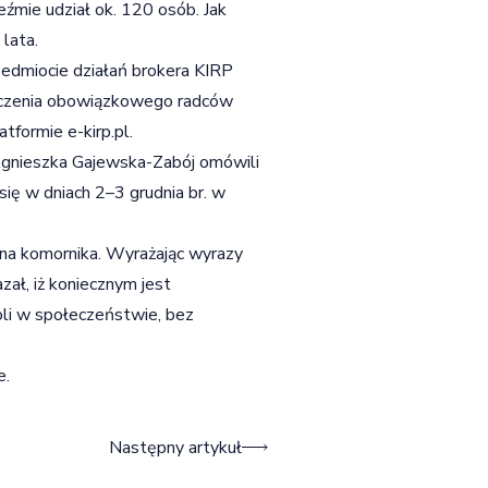
eźmie udział ok. 120 osób. Jak
lata.
zedmiocie działań brokera KIRP
eczenia obowiązkowego radców
formie e-kirp.pl.
gnieszka Gajewska-Zabój omówili
ię w dniach 2–3 grudnia br. w
na komornika. Wyrażając wyrazy
ał, iż koniecznym jest
oli w społeczeństwie, bez
e.
Następny artykuł