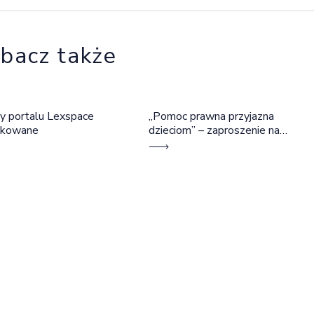
bacz także
y portalu Lexspace
„Pomoc prawna przyjazna
okowane
dzieciom” – zaproszenie na
szkolenie