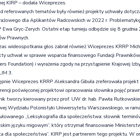
ej KIRP – dodała Wiceprezes.
 referowanych tematów były również projekty uchwały dotyczą
rażowego dla Aplikantów Radcowskich w 2022 r. Problematykę
Ewa Gryc-Zerych. Ostatni etap turnieju odbędzie się 8 grudnia 
ów Prawnych.
as wideospotkania głos zabrał również Wiceprezes KRRP Micha
kty uchwał w sprawie wsparcia finansowego Fundacji Prawników
rs Foundation) i wyrażenia zgody na przystąpienie Krajowej Iz
IM 3.
pnie Wiceprezes KRRP Aleksandra Gibuła zreferowała projekt u
rencji poświęconej projektowi opracowania słownika pojęć praw
ik tworzy kierowany przez prof. UW dr. hab. Pawła Rutkowskie
ej Wydziału Polonistyki Uniwersytetu Warszawskiego, w ram
ułowanego „Leksykografia dla społeczeństwa: słownik terminó
skim języku migowym”, który otrzymał finansowanie Ministerstw
a dla społeczeństwa”. KIRP jest partnerem tego projektu. W o