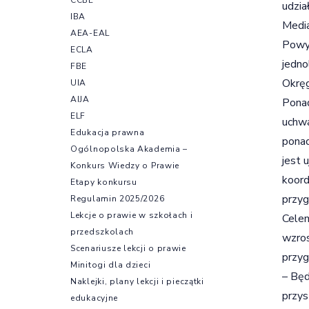
udzia
IBA
Media
AEA-EAL
Powyż
ECLA
jedno
FBE
Okręg
UIA
AIJA
Ponad
ELF
uchwa
Edukacja prawna
ponad
Ogólnopolska Akademia –
jest 
Konkurs Wiedzy o Prawie
koord
Etapy konkursu
przyg
Regulamin 2025/2026
Lekcje o prawie w szkołach i
Celem
przedszkolach
wzros
Scenariusze lekcji o prawie
przyg
Minitogi dla dzieci
– Będ
Naklejki, plany lekcji i pieczątki
przys
edukacyjne