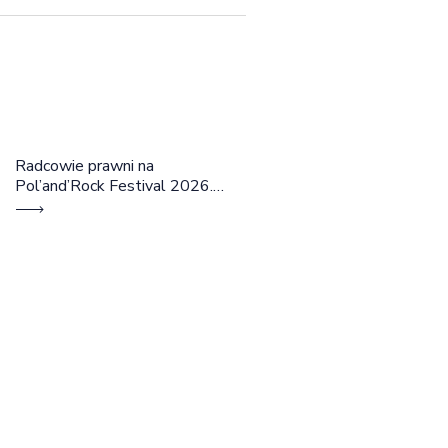
Radcowie prawni na
Pol’and’Rock Festival 2026.
Cztery dni rozmów, edukacji i
dobrej energii