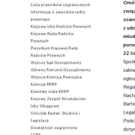
Omów
Lista prawników zagranicznych
zwią
Informacja o zawodzie radcy
szan
prawnego
Krajowa Izba Radców Prawnych
z udz
Krajowa Rada Radców
młod
Prawnych
poru
Prezydium Krajowej Rady
22 l
Radców Prawnych
Spotk
Wyższy Sąd Dyscyplinarny
zabra
Główny Rzecznik Dyscyplinarny
Wyższa Komisja Rewizyjna
ogłos
Komisje KRRP
Regul
Komitety stałe KRRP
Nast
Krajowy Zespół Wizytatorów
Barto
Izby Okręgowe
Legal
Ośrodek Badań, Studiów i
Podcz
Legislacji
Działalność zagraniczna
dotyc
CCBE