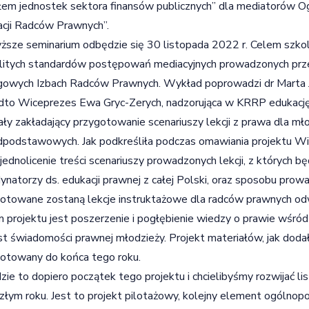
łem jednostek sektora finansów publicznych” dla mediatorów Og
cji Radców Prawnych”.
sze seminarium odbędzie się 30 listopada 2022 r. Celem szkole
litych standardów postępowań mediacyjnych prowadzonych przez
owych Izbach Radców Prawnych. Wykład poprowadzi dr Marta J
to Wiceprezes Ewa Gryc-Zerych, nadzorująca w KRRP edukację 
ły zakładający przygotowanie scenariuszy lekcji z prawa dla m
podstawowych. Jak podkreśliła podczas omawiania projektu W
ujednolicenie treści scenariuszy prowadzonych lekcji, z których b
ynatorzy ds. edukacji prawnej z całej Polski, oraz sposobu prow
otowane zostaną lekcje instruktażowe dla radców prawnych odw
 projektu jest poszerzenie i pogłębienie wiedzy o prawie wśród
t świadomości prawnej młodzieży. Projekt materiałów, jak doda
otowany do końca tego roku.
zie to dopiero początek tego projektu i chcielibyśmy rozwijać 
złym roku. Jest to projekt pilotażowy, kolejny element ogólnopo