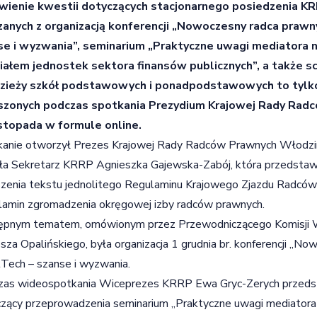
ienie kwestii dotyczących stacjonarnego posiedzenia KR
zanych z organizacją konferencji „Nowoczesny radca prawny
se i wyzwania”, seminarium „Praktyczne uwagi mediatora 
iałem jednostek sektora finansów publicznych”, a także sc
zieży szkół podstawowych i ponadpodstawowych to tylk
szonych podczas spotkania Prezydium Krajowej Rady Radc
istopada w formule online.
anie otworzył Prezes Krajowej Rady Radców Prawnych Włodzim
ła Sekretarz KRRP Agnieszka Gajewska-Zabój, która przedstawi
zenia tekstu jednolitego Regulaminu Krajowego Zjazdu Radców
amin zgromadzenia okręgowej izby radców prawnych.
ępnym tematem, omówionym przez Przewodniczącego Komisji
sza Opalińskiego, była organizacja 1 grudnia br. konferencji „No
Tech – szanse i wyzwania.
as wideospotkania Wiceprezes KRRP Ewa Gryc-Zerych przedsta
zący przeprowadzenia seminarium „Praktyczne uwagi mediatora