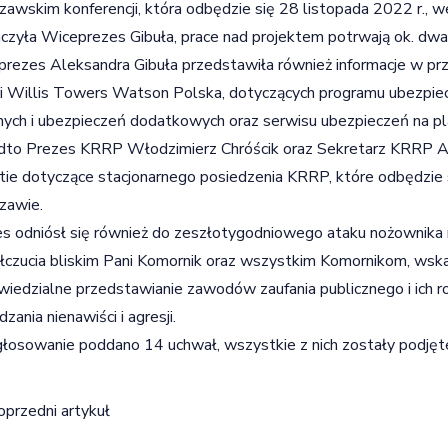
awskim konferencji, która odbędzie się 28 listopada 2022 r., w
czyła Wiceprezes Gibuła, prace nad projektem potrwają ok. dwa 
rezes Aleksandra Gibuła przedstawiła również informacje w pr
i Willis Towers Watson Polska, dotyczących programu ubezpi
ych i ubezpieczeń dodatkowych oraz serwisu ubezpieczeń na plat
dto Prezes KRRP Włodzimierz Chróścik oraz Sekretarz KRRP A
ie dotyczące stacjonarnego posiedzenia KRRP, które odbędzie s
zawie.
s odniósł się również do zeszłotygodniowego ataku nożownika 
czucia bliskim Pani Komornik oraz wszystkim Komornikom, wskaz
iedzialne przedstawianie zawodów zaufania publicznego i ich r
zania nienawiści i agresji.
łosowanie poddano 14 uchwał, wszystkie z nich zostały podjęt
igacja wpisu
oprzedni artykuł