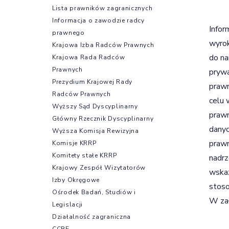
Lista prawników zagranicznych
Informacja o zawodzie radcy
Infor
prawnego
wyro
Krajowa Izba Radców Prawnych
do na
Krajowa Rada Radców
Prawnych
prywa
Prezydium Krajowej Rady
prawn
Radców Prawnych
celu 
Wyższy Sąd Dyscyplinarny
prawn
Główny Rzecznik Dyscyplinarny
danyc
Wyższa Komisja Rewizyjna
prawn
Komisje KRRP
Komitety stałe KRRP
nadrz
Krajowy Zespół Wizytatorów
wskaz
Izby Okręgowe
stoso
Ośrodek Badań, Studiów i
W zał
Legislacji
Działalność zagraniczna
CCBE