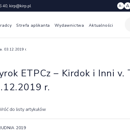
A
6 40
,
kirp@kirp.pl
A-
 radcy
Strefa aplikanta
Wydawnictwa
Aktualności
a. 03.12.2019 r.
rok ETPCz – Kirdok i Inni v. 
.12.2019 r.
róć do listy artykułów
RUDNIA 2019