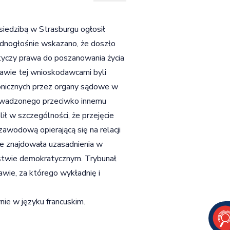
siedzibą w Strasburgu ogłosił
nogłośnie wskazano, że doszło
otyczy prawa do poszanowania życia
rawie tej wnioskodawcami byli
tronicznych przez organy sądowe w
rowadzonego przeciwko innemu
lił w szczególności, że przejęcie
awodową opierającą się na relacji
ie znajdowała uzasadnienia w
ństwie demokratycznym. Trybunał
awie, za którego wykładnię i
ynie w języku francuskim.