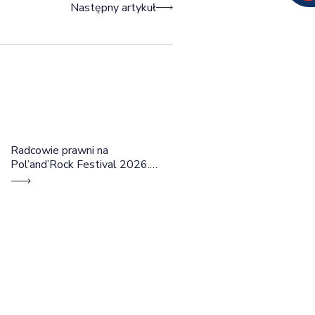
Następny artykuł
Radcowie prawni na
Pol’and’Rock Festival 2026.
Cztery dni rozmów, edukacji i
dobrej energii