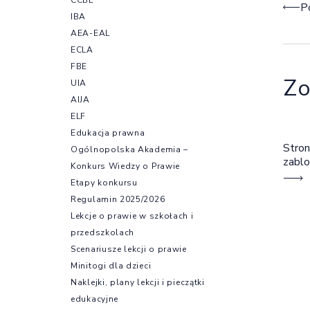
Naw
P
IBA
AEA-EAL
ECLA
FBE
Zo
UIA
AIJA
ELF
Edukacja prawna
Stron
Ogólnopolska Akademia –
zabl
Konkurs Wiedzy o Prawie
Etapy konkursu
Regulamin 2025/2026
Lekcje o prawie w szkołach i
przedszkolach
Scenariusze lekcji o prawie
Minitogi dla dzieci
Naklejki, plany lekcji i pieczątki
edukacyjne