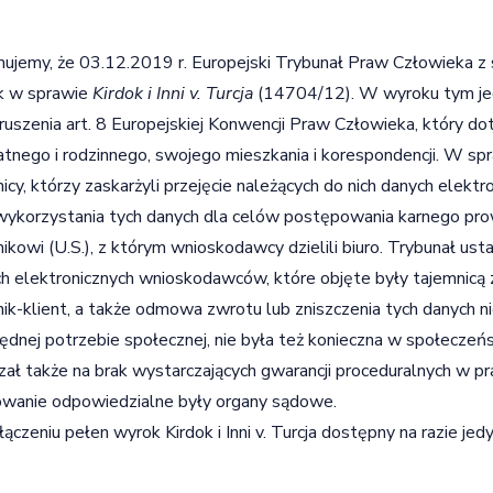
mujemy, że 03.12.2019 r. Europejski Trybunał Praw Człowieka z 
k w sprawie
Kirdok i Inni v. Turcja
(14704/12). W wyroku tym jed
ruszenia art. 8 Europejskiej Konwencji Praw Człowieka, który d
tnego i rodzinnego, swojego mieszkania i korespondencji. W sp
icy, którzy zaskarżyli przejęcie należących do nich danych elek
wykorzystania tych danych dla celów postępowania karnego p
ikowi (U.S.), z którym wnioskodawcy dzielili biuro. Trybunał usta
h elektronicznych wnioskodawców, które objęte były tajemnicą z
ik-klient, a także odmowa zwrotu lub zniszczenia tych danych n
ędnej potrzebie społecznej, nie była też konieczna w społecze
ał także na brak wystarczających gwarancji proceduralnych w pr
wanie odpowiedzialne były organy sądowe.
ączeniu pełen wyrok Kirdok i Inni v. Turcja dostępny na razie jed