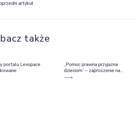
igacja wpisu
oprzedni artykuł
bacz także
y portalu Lexspace
„Pomoc prawna przyjazna
okowane
dzieciom” – zaproszenie na
szkolenie