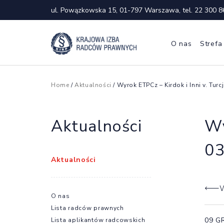
ul. Powązkowska 15, 01-797 Warszawa, tel.
22 300 8
O nas
Strefa
Home
/
Aktualności
/ Wyrok ETPCz – Kirdok i Inni v. Turcj
Aktualności
Wy
03
Aktualności
W
O nas
Lista radców prawnych
09 G
Lista aplikantów radcowskich