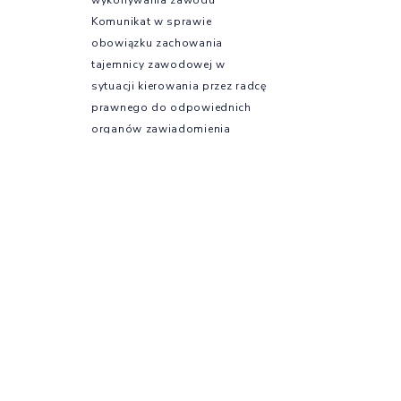
Komunikat w sprawie
obowiązku zachowania
tajemnicy zawodowej w
sytuacji kierowania przez radcę
prawnego do odpowiednich
organów zawiadomienia
o podejrzeniu popełnienia
czynu zabronionego przez
prawo
Komunikat w sprawie
możliwości podejmowania
działań w zakresie ustawy o
ochronie sygnalistów
Na skróty
Szkolenia
Szkolenia e-KIRP –
profesjonalny rozwój online
Kursy językowe
Szkolenia OIRP