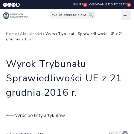
E-KIRP
LOGOWANIE DO POCZTY
A
A-
A+
Wpisz szukane słowo
Otw
Home
/
Aktualności
/ Wyrok Trybunału Sprawiedliwości UE z 21
grudnia 2016 r.
Wyrok Trybunału
Sprawiedliwości UE z 21
grudnia 2016 r.
Wróć do listy artykułów