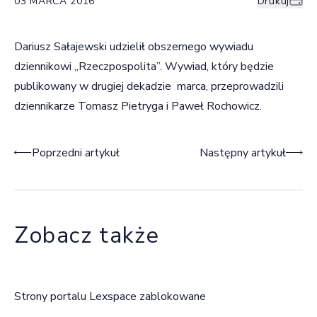
03 MARCA 2016
Drukuj
Dariusz Sałajewski udzielił obszernego wywiadu
dziennikowi „Rzeczpospolita”. Wywiad, który będzie
publikowany w drugiej dekadzie marca, przeprowadzili
dziennikarze Tomasz Pietryga i Paweł Rochowicz.
Nawigacja wpisu
Poprzedni artykuł
Następny artykuł
Zobacz także
Strony portalu Lexspace zablokowane