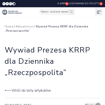
E-KIRP
LOGOWANIE DO POCZTY
A
A-
A+
Wpisz szukane słowo
Otw
Home
/
Aktualności
/ Wywiad Prezesa KRRP dla Dziennika
„Rzeczpospolita”
Wywiad Prezesa KRRP
dla Dziennika
„Rzeczpospolita”
Wróć do listy artykułów