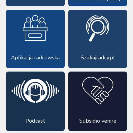
Aplikacja radcowska
Szukajradcy.pl
Podcast
Subsidio venire