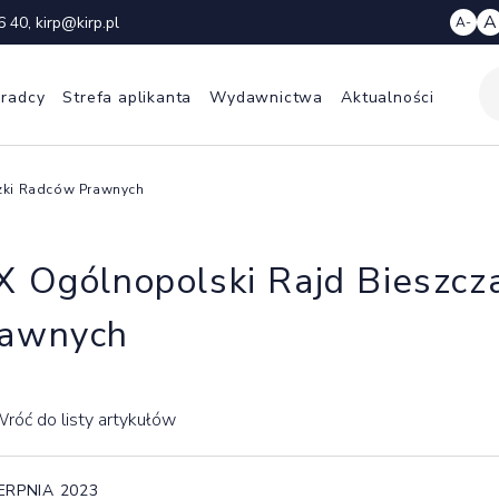
A
6 40
,
kirp@kirp.pl
A-
 radcy
Strefa aplikanta
Wydawnictwa
Aktualności
zki Radców Prawnych
X Ogólnopolski Rajd Bieszc
awnych
róć do listy artykułów
IERPNIA 2023