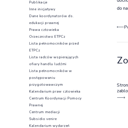
docho
Publikacje
do na
Inne inicjatywy
Dane koordynatorów ds.
edukacji prawnej
Naw
P
Prawa człowieka
Orzecznictwo ETPCz
Lista pełnomocników przed
ETPCz
Zo
Lista radców wspierających
ofiary handlu ludźmi
Lista pełnomocników w
postępowaniu
Stron
przygotowawczym
zabl
Kalendarium praw człowieka
Centrum Koordynacji Pomocy
Prawnej
Centrum mediacji
Subsidio venire
Kalendarium wydarzeń