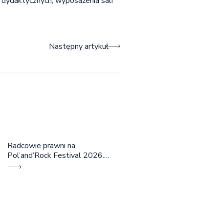
 dydaktycznych, wyposażenia sali
Następny artykuł
Radcowie prawni na
Pol’and’Rock Festival 2026.
Cztery dni rozmów, edukacji i
dobrej energii