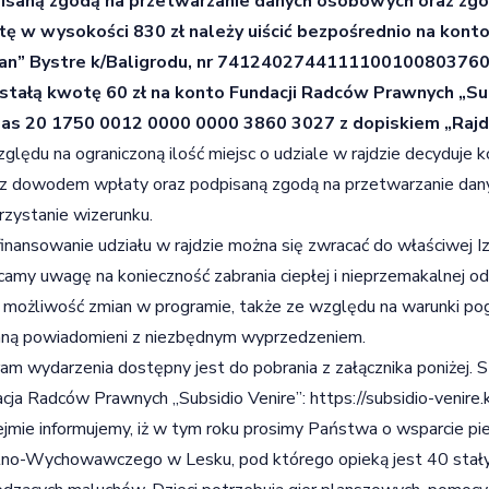
isaną zgodą na przetwarzanie danych osobowych oraz zgo
tę w wysokości 830 zł należy uiścić bezpośrednio na ko
an” Bystre k/Baligrodu, nr 74124027441111001008037603
stałą kwotę 60 zł na konto Fundacji Radców Prawnych „S
bas 20 1750 0012 0000 0000 3860 3027 z dopiskiem „Rajd 
ględu na ograniczoną ilość miejsc o udziale w rajdzie decyduje 
z dowodem wpłaty oraz podpisaną zgodą na przetwarzanie dan
zystanie wizerunku.
inansowanie udziału w rajdzie można się zwracać do właściwej Iz
amy uwagę na konieczność zabrania ciepłej i nieprzemakalnej od
 możliwość zmian w programie, także ze względu na warunki po
aną powiadomieni z niezbędnym wyprzedzeniem.
am wydarzenia dostępny jest do pobrania z załącznika poniżej. S
cja Radców Prawnych „Subsidio Venire”:
https://subsidio-venire.
jmie informujemy, iż w tym roku prosimy Państwa o wsparcie pi
no-Wychowawczego w Lesku, pod którego opieką jest 40 stał