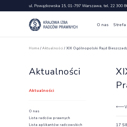
ul. Powązkowska 15, 01-797 Warszawa, tel.
22 300 8
O nas
Strefa
Home
/
Aktualności
/ XIX Ogólnopolski Rajd Bieszczad
Aktualności
XI
Pr
Aktualności
W
O nas
Lista radców prawnych
17 S
Lista aplikantów radcowskich