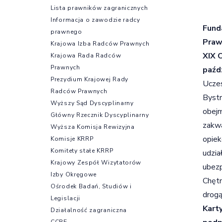
Lista prawników zagranicznych
Informacja o zawodzie radcy
Fund
prawnego
Praw
Krajowa Izba Radców Prawnych
XIX 
Krajowa Rada Radców
Prawnych
paźdz
Prezydium Krajowej Rady
Ucze
Radców Prawnych
Byst
Wyższy Sąd Dyscyplinarny
obejm
Główny Rzecznik Dyscyplinarny
zakwa
Wyższa Komisja Rewizyjna
opie
Komisje KRRP
Komitety stałe KRRP
udzia
Krajowy Zespół Wizytatorów
ubez
Izby Okręgowe
Chętn
Ośrodek Badań, Studiów i
drogą
Legislacji
Kart
Działalność zagraniczna
CCBE