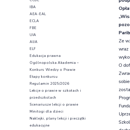
podp
IBA
Opła
AEA-EAL
„Wis
ECLA
pozo
FBE
Pari
UIA
Ze wz
AIJA
wraz 
ELF
Edukacja prawna
wykor
Ogólnopolska Akademia –
O dof
Konkurs Wiedzy o Prawie
Zwrac
Etapy konkursu
sobie
Regulamin 2025/2026
zost
Lekcje o prawie w szkołach i
Progr
przedszkolach
Scenariusze lekcji o prawie
Funda
Minitogi dla dzieci
Uprze
Naklejki, plany lekcji i pieczątki
Szkol
edukacyjne