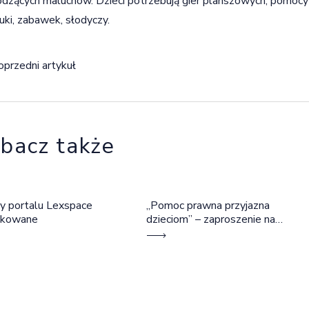
dzących maluchów. Dzieci potrzebują gier planszowych, pomocy
uki, zabawek, słodyczy.
igacja wpisu
oprzedni artykuł
bacz także
y portalu Lexspace
„Pomoc prawna przyjazna
okowane
dzieciom” – zaproszenie na
szkolenie