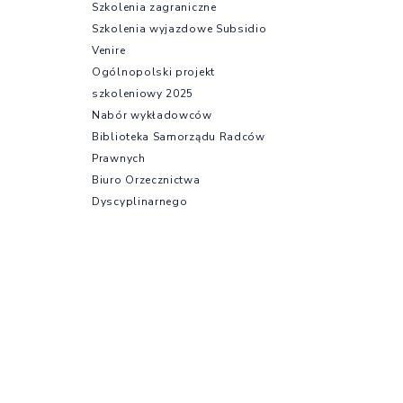
Szkolenia zagraniczne
Szkolenia wyjazdowe Subsidio
Venire
Ogólnopolski projekt
szkoleniowy 2025
Nabór wykładowców
Biblioteka Samorządu Radców
Prawnych
Biuro Orzecznictwa
Dyscyplinarnego
Nieodpłatna Pomoc Prawna
Ubezpieczenia
Oferty dla radców prawnych
Strefa aplikanta
Aplikacja radcowska –
informacje podstawowe
Egzamin radcowski
Na skróty
Egzamin wstępny
Regulamin i program aplikacji