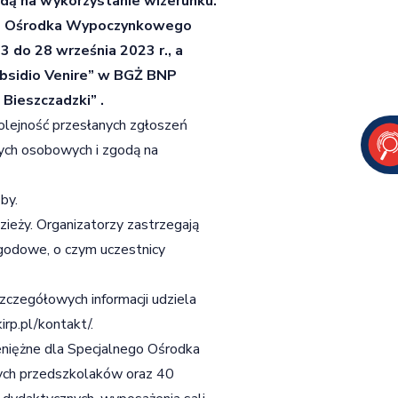
dą na wykorzystanie wizerunku.
nto Ośrodka Wypoczynkowego
 do 28 września 2023 r.,
a
ubsidio Venire” w BGŻ BNP
Bieszczadzki” .
kolejność przesłanych zgłoszeń
ych osobowych i zgodą na
by.
zieży. Organizatorzy zastrzegają
godowe, o czym uczestnicy
zczegółowych informacji udziela
kirp.pl/kontakt/
.
eniężne dla Specjalnego Ośrodka
ych przedszkolaków oraz 40