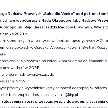
acja Radców Prawnych „Subsidio Venire” pod patronatem
nych we współpracy z Radą Okręgowej Izby Radców Prawn
Ogólnopolski Rajd Bieszczadzki Radców Prawnych. Wydarze
iernika 2023 r.
stnicy zostaną zakwaterowani w domkach turystycznych w O
rem oraz pokojach w Ośrodku Wypoczynkowym „Bystre”. Koszt
uje:
terowanie i wyżywienie od kolacji 4 października do śniadania 8 
kę przewodników GOPR,
ł w programach towarzyszących,
pieczenie NNW.
ych prosimy o wypełnienie karty zgłoszeń dostępnej w załącznik
 elektroniczną na adres: subsidiovenire@kirp.pl.
y zgłoszenia należy przesyłać wraz z dowodem uiszczenia op