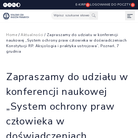
E-KIRP
LOGOWANIE DO POCZTY
A
A-
A+
Wpisz szukane słowo
Otw
Home
/
Aktualności
/ Zapraszamy do udziału w konferencji
naukowej „System ochrony praw człowieka w doświadczeniach
Konstytucji RP. Aksjologia i praktyka ustrojowa”, Poznań, 7
grudnia
Zapraszamy do udziału w
konferencji naukowej
„System ochrony praw
człowieka w
doświadczeniach