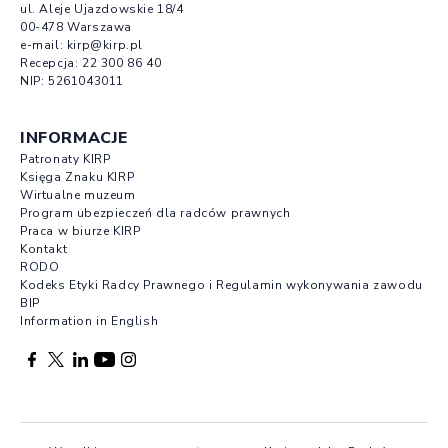
ul. Aleje Ujazdowskie 18/4
00-478 Warszawa
e-mail:
kirp@kirp.pl
Recepcja:
22 300 86 40
NIP: 5261043011
INFORMACJE
Patronaty KIRP
Księga Znaku KIRP
Wirtualne muzeum
Program ubezpieczeń dla radców prawnych
Praca w biurze KIRP
Kontakt
RODO
Kodeks Etyki Radcy Prawnego i Regulamin wykonywania zawodu
BIP
Information in English
Facebook otwierany w nowej karcie
Profil X otwierany w nowej karcie
Profil LinkedIn otwierany w nowej karcie
Profil YouTube otwierany w nowej karcie
Profil Instagram otwierany w nowej karcie