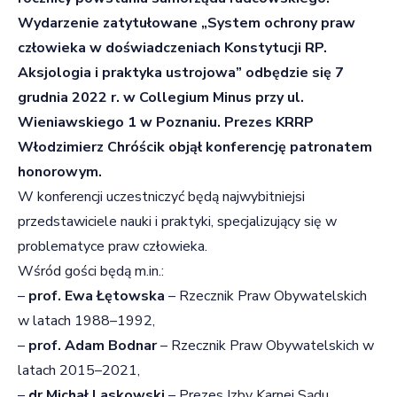
Wydarzenie zatytułowane „System ochrony praw
człowieka w doświadczeniach Konstytucji RP.
Aksjologia i praktyka ustrojowa” odbędzie się 7
grudnia 2022 r. w Collegium Minus przy ul.
Wieniawskiego 1 w Poznaniu. Prezes KRRP
Włodzimierz Chróścik objął konferencję patronatem
honorowym.
W konferencji uczestniczyć będą najwybitniejsi
przedstawiciele nauki i praktyki, specjalizujący się w
problematyce praw człowieka.
Wśród gości będą m.in.:
–
prof. Ewa Łętowska
– Rzecznik Praw Obywatelskich
w latach 1988–1992,
–
prof. Adam Bodnar
– Rzecznik Praw Obywatelskich w
latach 2015–2021,
–
dr Michał Laskowski
– Prezes Izby Karnej Sądu