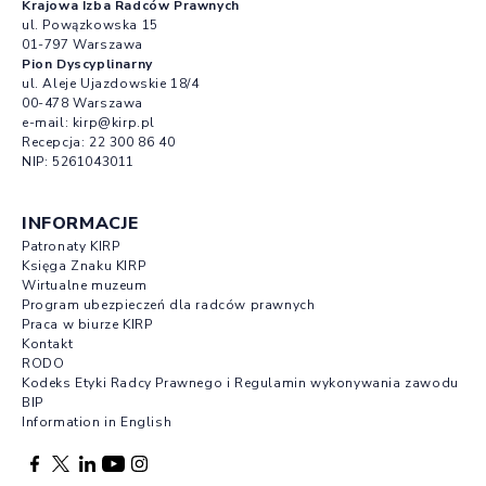
Krajowa Izba Radców Prawnych
ul. Powązkowska 15
01-797 Warszawa
Pion Dyscyplinarny
ul. Aleje Ujazdowskie 18/4
00-478 Warszawa
e-mail:
kirp@kirp.pl
Recepcja:
22 300 86 40
NIP: 5261043011
INFORMACJE
Patronaty KIRP
Księga Znaku KIRP
Wirtualne muzeum
Program ubezpieczeń dla radców prawnych
Praca w biurze KIRP
Kontakt
RODO
Kodeks Etyki Radcy Prawnego i Regulamin wykonywania zawodu
BIP
Information in English
Facebook otwierany w nowej karcie
Profil X otwierany w nowej karcie
Profil LinkedIn otwierany w nowej karcie
Profil YouTube otwierany w nowej karcie
Profil Instagram otwierany w nowej karcie