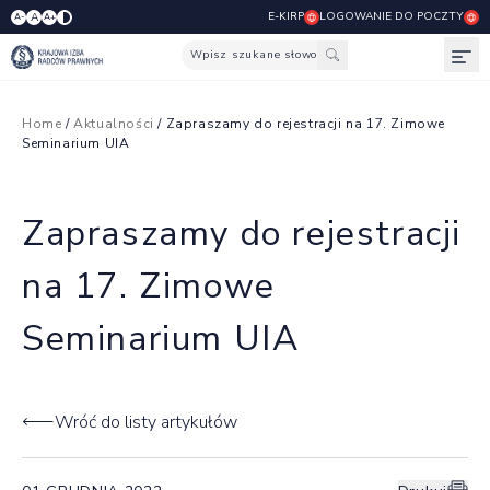
E-KIRP
LOGOWANIE DO POCZTY
A
A-
A+
Wpisz szukane słowo
Otw
Home
/
Aktualności
/ Zapraszamy do rejestracji na 17. Zimowe
Seminarium UIA
Zapraszamy do rejestracji
na 17. Zimowe
Seminarium UIA
Wróć do listy artykułów