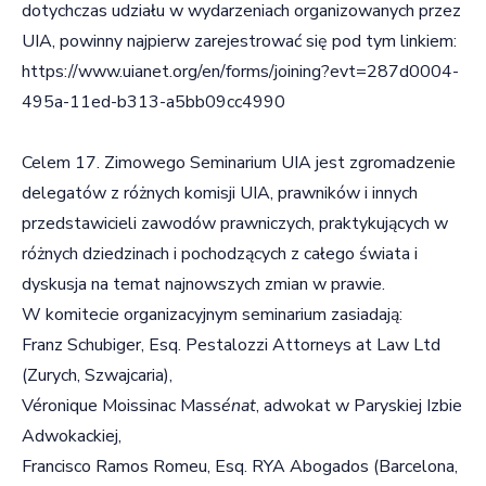
dotychczas udziału w wydarzeniach organizowanych przez
UIA, powinny najpierw zarejestrować się pod tym linkiem:
https://www.uianet.org/en/forms/joining?evt=287d0004-
495a-11ed-b313-a5bb09cc4990
Celem 17. Zimowego Seminarium UIA jest zgromadzenie
delegatów z różnych komisji UIA, prawników i innych
przedstawicieli zawodów prawniczych, praktykujących w
różnych dziedzinach i pochodzących z całego świata i
dyskusja na temat najnowszych zmian w prawie.
W komitecie organizacyjnym seminarium zasiadają:
Franz Schubiger, Esq. Pestalozzi Attorneys at Law Ltd
(Zurych, Szwajcaria),
Véronique Moissinac Mass
énat
, adwokat w Paryskiej Izbie
Adwokackiej,
Francisco Ramos Romeu, Esq. RYA Abogados (Barcelona,