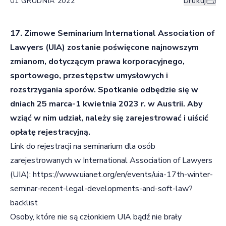
01 GRUDNIA 2022
Drukuj
17. Zimowe Seminarium
International Association of
Lawyers (UIA)
zostanie poświęcone najnowszym
zmianom, dotyczącym prawa korporacyjnego,
sportowego, przestępstw umysłowych i
rozstrzygania sporów. Spotkanie odbędzie się w
dniach 25 marca-1 kwietnia 2023 r. w Austrii. Aby
wziąć w nim udział, należy się zarejestrować i uiścić
opłatę rejestracyjną.
Link do rejestracji na seminarium dla osób
zarejestrowanych w International Association of Lawyers
(UIA):
https://www.uianet.org/en/events/uia-17th-winter-
seminar-recent-legal-developments-and-soft-law?
backlist
Osoby, które nie są członkiem UIA bądź nie brały