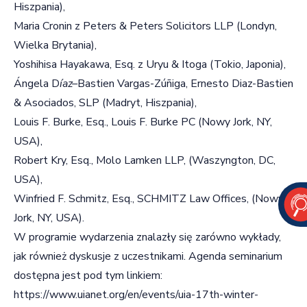
Hiszpania),
Maria Cronin z Peters & Peters Solicitors LLP (Londyn,
Wielka Brytania),
Yoshihisa Hayakawa, Esq. z Uryu & Itoga (Tokio, Japonia),
Ángela D
íaz
–
Bastien Vargas-Zúñiga, Ernesto Diaz-Bastien
& Asociados, SLP (Madryt, Hiszpania),
Louis F. Burke, Esq., Louis F. Burke PC (Nowy Jork, NY,
USA),
Robert Kry, Esq., Molo Lamken LLP, (Waszyngton, DC,
USA),
Winfried F. Schmitz, Esq., SCHMITZ Law Offices, (Nowy
Jork, NY, USA).
W programie wydarzenia znalazły się zarówno wykłady,
jak również dyskusje z uczestnikami. Agenda seminarium
dostępna jest pod tym linkiem:
https://www.uianet.org/en/events/uia-17th-winter-