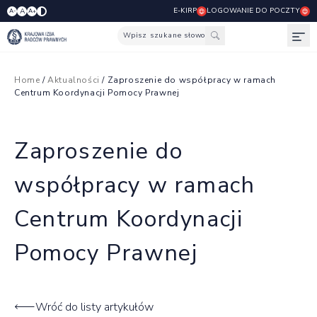
E-KIRP
LOGOWANIE DO POCZTY
A
A-
A+
Wpisz szukane słowo
Otw
Home
/
Aktualności
/ Zaproszenie do współpracy w ramach
Centrum Koordynacji Pomocy Prawnej
Zaproszenie do
współpracy w ramach
Centrum Koordynacji
Pomocy Prawnej
Wróć do listy artykułów