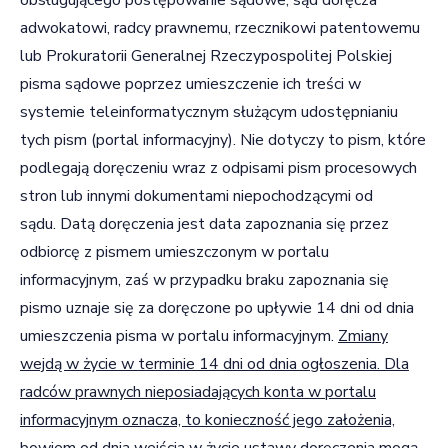
adwokatowi, radcy prawnemu, rzecznikowi patentowemu
lub Prokuratorii Generalnej Rzeczypospolitej Polskiej
pisma sądowe poprzez umieszczenie ich treści w
systemie teleinformatycznym służącym udostępnianiu
tych pism (portal informacyjny). Nie dotyczy to pism, które
podlegają doręczeniu wraz z odpisami pism procesowych
stron lub innymi dokumentami niepochodzącymi od
sądu. Datą doręczenia jest data zapoznania się przez
odbiorcę z pismem umieszczonym w portalu
informacyjnym, zaś w przypadku braku zapoznania się
pismo uznaje się za doręczone po upływie 14 dni od dnia
umieszczenia pisma w portalu informacyjnym.
Zmiany
wejdą w życie w terminie 14 dni od dnia ogłoszenia. Dla
radców prawnych nieposiadających konta w portalu
informacyjnym oznacza, to konieczność jego założenia,
bowiem od dnia wejścia w życie ustawy doręczenia mogą