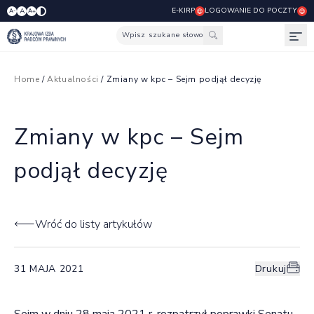
E-KIRP
LOGOWANIE DO POCZTY
A
A-
A+
Wpisz szukane słowo
Otw
Home
/
Aktualności
/ Zmiany w kpc – Sejm podjął decyzję
Zmiany w kpc – Sejm
podjął decyzję
Wróć do listy artykułów
31 MAJA 2021
Drukuj
Sejm w dniu 28 maja 2021 r. rozpatrzył poprawki Senatu