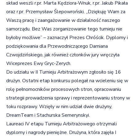
skład weszli r.pr. Marta Kędziora-Wnuk, r.pr. Jakub Pikała
oraz r.pr. Przemysław Ślepowroński. „Dziękuję Wam za
Waszą pracę i zaangażowanie w działalność naszego
samorządu. Bez Was zorganizowanie tego turnieju nie
byłoby możliwe” – zaznaczył Prezes Chróścik. Dyplomy i
podziękowania dla Przewodniczącego Damiana
Czwojdzińskiego, jak również członków jury wręczyła
Wiceprezes Ewy Gryc-Zerych.
Do udziału w II Turnieju Arbitrażowym zgłosiło się 16
drużyn. Ostatni etap konkursu polegał na wcieleniu się w
rolę pełnomocników procesowych stron, opracowaniu
strategii prowadzenia sprawy i reprezentowaniu strony w
toku rozprawy. Wzięły w nim udział dwie drużyny,
DreamTeam i Stachurska Semerynskyi.
Laureaci IV etapu Turnieju Arbitrażowego otrzymali
dyplomy i nagrody pieniężne. Drużyna, która zajęła I