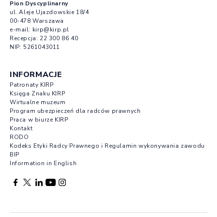
Pion Dyscyplinarny
ul. Aleje Ujazdowskie 18/4
00-478 Warszawa
e-mail:
kirp@kirp.pl
Recepcja:
22 300 86 40
NIP: 5261043011
INFORMACJE
Patronaty KIRP
Księga Znaku KIRP
Wirtualne muzeum
Program ubezpieczeń dla radców prawnych
Praca w biurze KIRP
Kontakt
RODO
Kodeks Etyki Radcy Prawnego i Regulamin wykonywania zawodu
BIP
Information in English
Facebook otwierany w nowej karcie
Profil X otwierany w nowej karcie
Profil LinkedIn otwierany w nowej karcie
Profil YouTube otwierany w nowej karcie
Profil Instagram otwierany w nowej karcie