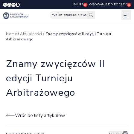
E-KIRP
LOGOWANIE DO POCZTY
A
A-
A+
Wpisz szukane słowo
Otw
Home
/
Aktualności
/ Znamy zwycięzców II edycji Turnieju
Arbitrażowego
Znamy zwycięzców II
edycji Turnieju
Arbitrażowego
Wróć do listy artykułów