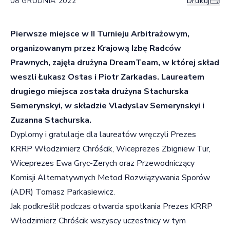
08 GRUDNIA 2022
Drukuj
Pierwsze miejsce w II Turnieju Arbitrażowym,
organizowanym przez Krajową Izbę Radców
Prawnych, zajęła drużyna DreamTeam, w której skład
weszli Łukasz Ostas i Piotr Zarkadas. Laureatem
drugiego miejsca została drużyna Stachurska
Semerynskyi, w składzie Vladyslav Semerynskyi i
Zuzanna Stachurska.
Dyplomy i gratulacje dla laureatów wręczyli Prezes
KRRP Włodzimierz Chróścik, Wiceprezes Zbigniew Tur,
Wiceprezes Ewa Gryc-Zerych oraz Przewodniczący
Komisji Alternatywnych Metod Rozwiązywania Sporów
(ADR) Tomasz Parkasiewicz.
Jak podkreślił podczas otwarcia spotkania Prezes KRRP
Włodzimierz Chróścik wszyscy uczestnicy w tym