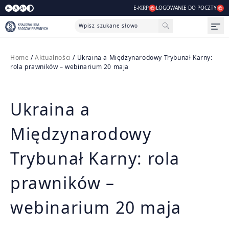
E-KIRP
LOGOWANIE DO POCZTY
A
A-
A+
Wpisz szukane słowo
Otw
Home
/
Aktualności
/ Ukraina a Międzynarodowy Trybunał Karny:
rola prawników – webinarium 20 maja
Ukraina a
Międzynarodowy
ie
Trybunał Karny: rola
prawników –
webinarium 20 maja