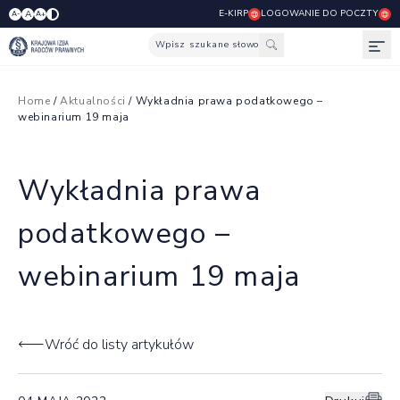
E-KIRP
LOGOWANIE DO POCZTY
A
A-
A+
Wpisz szukane słowo
Otw
Home
/
Aktualności
/ Wykładnia prawa podatkowego –
webinarium 19 maja
Wykładnia prawa
podatkowego –
webinarium 19 maja
Wróć do listy artykułów