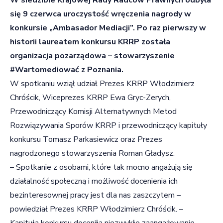
się 9 czerwca uroczystość wręczenia nagrody
w
konkursie „Ambasador Mediacji”.
Po raz pierwszy w
historii laureatem konkursu KRRP została
organizacja pozarządowa – stowarzyszenie
#Wartomediować z Poznania.
W spotkaniu wziął udział Prezes KRRP Włodzimierz
Chróścik, Wiceprezes KRRP Ewa Gryc-Zerych,
Przewodniczący Komisji Alternatywnych Metod
Rozwiązywania Sporów KRRP i przewodniczący kapituły
konkursu Tomasz Parkasiewicz oraz Prezes
nagrodzonego stowarzyszenia Roman Gładysz.
­– Spotkanie z osobami, które tak mocno angażują się
działalność społeczną i możliwość docenienia ich
bezinteresownej pracy jest dla nas zaszczytem –
powiedział Prezes KRRP Włodzimierz Chróścik. –
Kapituła konkursu doceniła niezwykłe zaangażowanie