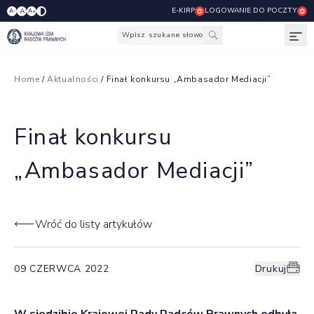
E-KIRP
LOGOWANIE DO POCZTY
A
A-
A+
Wpisz szukane słowo
Otw
Home
/
Aktualności
/ Finał konkursu „Ambasador Mediacji”
Finał konkursu
„Ambasador Mediacji”
Wróć do listy artykułów
09 CZERWCA 2022
Drukuj
W siedzibie Krajowej Rady Radców Prawnych odbyła