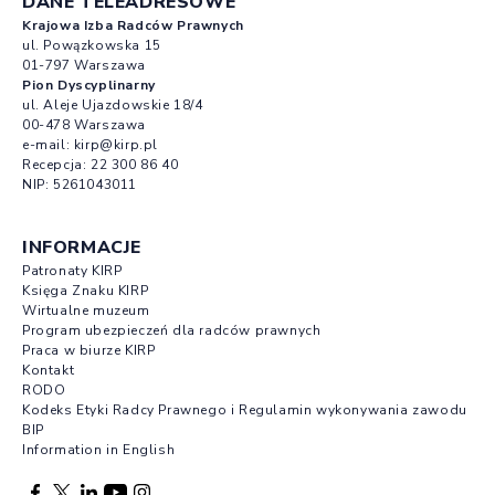
DANE TELEADRESOWE
Krajowa Izba Radców Prawnych
ul. Powązkowska 15
01-797 Warszawa
Pion Dyscyplinarny
ul. Aleje Ujazdowskie 18/4
00-478 Warszawa
e-mail:
kirp@kirp.pl
Recepcja:
22 300 86 40
NIP: 5261043011
INFORMACJE
Patronaty KIRP
Księga Znaku KIRP
Wirtualne muzeum
Program ubezpieczeń dla radców prawnych
Praca w biurze KIRP
Kontakt
RODO
Kodeks Etyki Radcy Prawnego i Regulamin wykonywania zawodu
BIP
Information in English