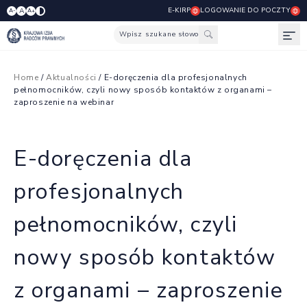
E-KIRP
LOGOWANIE DO POCZTY
A
A-
A+
Wpisz szukane słowo
Otw
Home
/
Aktualności
/ E-doręczenia dla profesjonalnych
pełnomocników, czyli nowy sposób kontaktów z organami –
zaproszenie na webinar
E-doręczenia dla
profesjonalnych
pełnomocników, czyli
nowy sposób kontaktów
z organami – zaproszenie