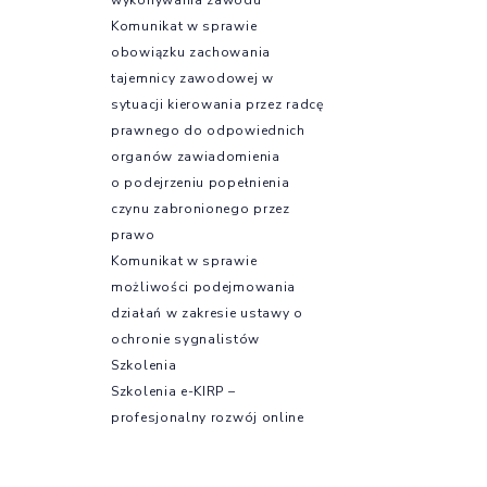
Komunikat w sprawie
obowiązku zachowania
tajemnicy zawodowej w
sytuacji kierowania przez radcę
prawnego do odpowiednich
organów zawiadomienia
o podejrzeniu popełnienia
czynu zabronionego przez
prawo
Komunikat w sprawie
możliwości podejmowania
działań w zakresie ustawy o
ochronie sygnalistów
Szkolenia
Szkolenia e-KIRP –
profesjonalny rozwój online
Kursy językowe
Szkolenia OIRP