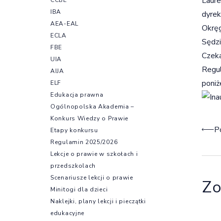
Laure
IBA
dyrek
AEA-EAL
Okrę
ECLA
Sędz
FBE
Czek
UIA
Regul
AIJA
poniże
ELF
Edukacja prawna
Ogólnopolska Akademia –
Konkurs Wiedzy o Prawie
Naw
P
Etapy konkursu
Regulamin 2025/2026
Lekcje o prawie w szkołach i
przedszkolach
Scenariusze lekcji o prawie
Zo
Minitogi dla dzieci
Naklejki, plany lekcji i pieczątki
edukacyjne