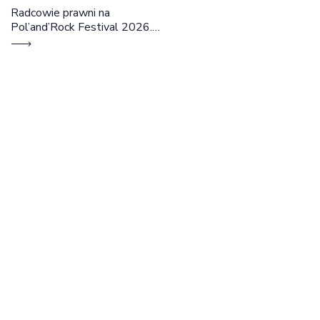
Radcowie prawni na
Pol’and’Rock Festival 2026.
Cztery dni rozmów, edukacji i
dobrej energii