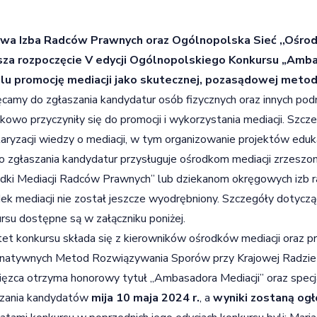
owa Izba Radców Prawnych oraz Ogólnopolska Sieć ,,Ośro
sza rozpoczęcie V edycji Ogólnopolskiego Konkursu „Amba
elu promocję mediacji jako skutecznej, pozasądowej meto
camy do zgłaszania kandydatur osób fizycznych oraz innych po
kowo przyczyniły się do promocji i wykorzystania mediacji. Szcze
aryzacji wiedzy o mediacji, w tym organizowanie projektów eduka
 zgłaszania kandydatur przysługuje ośrodkom mediacji zrzeszo
dki Mediacji Radców Prawnych” lub dziekanom okręgowych izb r
ek mediacji nie został jeszcze wyodrębniony. Szczegóły dotycz
rsu dostępne są w załączniku poniżej.
et konkursu składa się z kierowników ośrodków mediacji oraz p
rnatywnych Metod Rozwiązywania Sporów przy Krajowej Radzi
ęzca otrzyma honorowy tytuł „Ambasadora Mediacji” oraz specj
szania kandydatów
mija 10 maja 2024 r.
, a
wyniki zostaną ogł