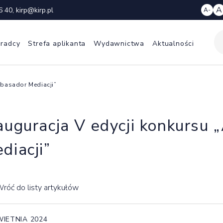
A
6 40
,
kirp@kirp.pl
A-
 radcy
Strefa aplikanta
Wydawnictwa
Aktualności
mbasador Mediacji”
auguracja V edycji konkursu
diacji”
róć do listy artykułów
WIETNIA 2024