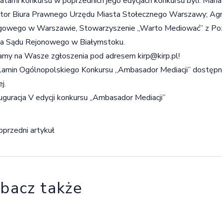
atami konkursu w poprzednich jego edycjach konkursu byli: Mari
tor Biura Prawnego Urzędu Miasta Stołecznego Warszawy; Agn
gowego w Warszawie, Stowarzyszenie „Warto Mediować” z Poz
ia Sądu Rejonowego w Białymstoku.
amy na Wasze zgłoszenia pod adresem
kirp@kirp.pl
!
amin Ogólnopolskiego Konkursu „Ambasador Mediacji” dostępny 
j.
igacja wpisu
oprzedni artykuł
bacz także