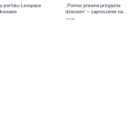
y portalu Lexspace
„Pomoc prawna przyjazna
okowane
dzieciom” – zaproszenie na
szkolenie