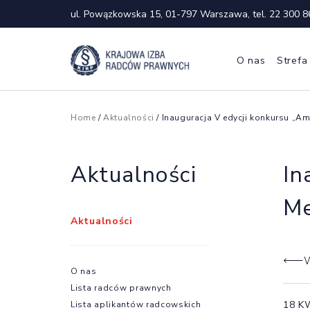
ul. Powązkowska 15, 01-797 Warszawa, tel.
22 300 8
O nas
Strefa
Home
/
Aktualności
/ Inauguracja V edycji konkursu „A
Aktualności
In
Me
Aktualności
W
O nas
Lista radców prawnych
18 K
Lista aplikantów radcowskich