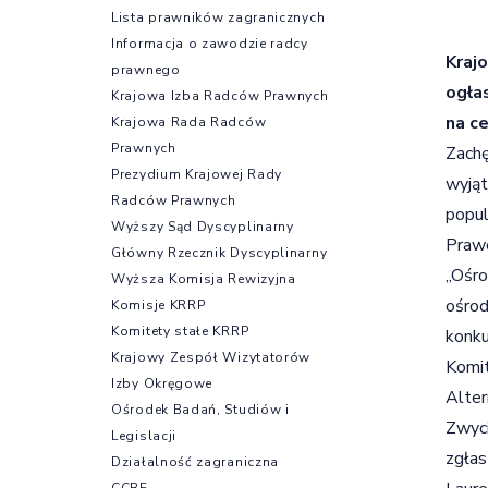
Lista prawników zagranicznych
Informacja o zawodzie radcy
Kraj
prawnego
ogła
Krajowa Izba Radców Prawnych
na c
Krajowa Rada Radców
Prawnych
Zachę
Prezydium Krajowej Rady
wyjąt
Radców Prawnych
popul
Wyższy Sąd Dyscyplinarny
Prawo
Główny Rzecznik Dyscyplinarny
„Ośro
Wyższa Komisja Rewizyjna
ośrod
Komisje KRRP
Komitety stałe KRRP
konku
Krajowy Zespół Wizytatorów
Komit
Izby Okręgowe
Alte
Ośrodek Badań, Studiów i
Zwyci
Legislacji
zgła
Działalność zagraniczna
CCBE