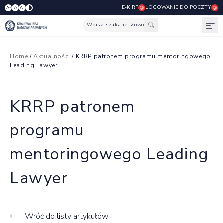
E-KIRP
LOGOWANIE DO POCZTY
A
A-
A+
Wpisz szukane słowo
Otw
Home
/
Aktualności
/ KRRP patronem programu mentoringowego
Leading Lawyer
KRRP patronem
programu
mentoringowego Leading
Lawyer
Wróć do listy artykułów