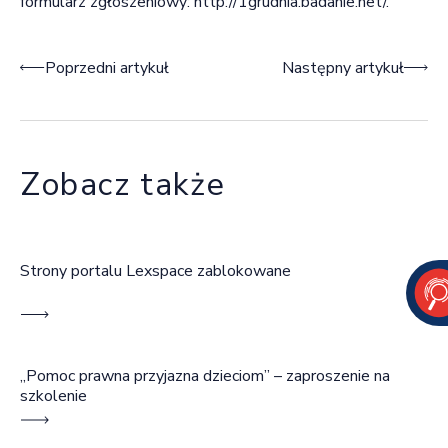
formularz zgłoszeniowy:
http://1grudnia.badanie.net/
.
Nawigacja wpisu
Poprzedni artykuł
Następny artykuł
Zobacz także
Strony portalu Lexspace zablokowane
„Pomoc prawna przyjazna dzieciom” – zaproszenie na
szkolenie