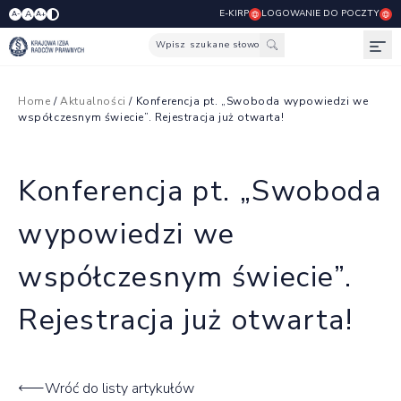
E-KIRP
LOGOWANIE DO POCZTY
A
A-
A+
Wpisz szukane słowo
Otw
Home
/
Aktualności
/ Konferencja pt. „Swoboda wypowiedzi we
współczesnym świecie”. Rejestracja już otwarta!
Konferencja pt. „Swoboda
wypowiedzi we
współczesnym świecie”.
Rejestracja już otwarta!
Wróć do listy artykułów