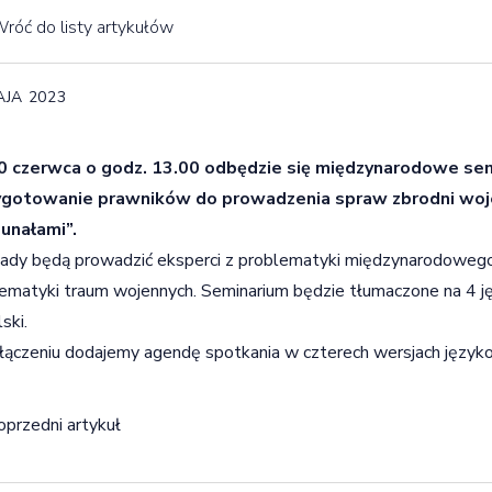
róć do listy artykułów
AJA 2023
20 czerwca o godz. 13.00 odbędzie się międzynarodowe sem
ygotowanie prawników do prowadzenia spraw zbrodni woje
bunałami”.
dy będą prowadzić eksperci z problematyki międzynarodowego
ematyki traum wojennych. Seminarium będzie tłumaczone na 4 języki
ski.
ączeniu dodajemy agendę spotkania w czterech wersjach językowy
igacja wpisu
oprzedni artykuł