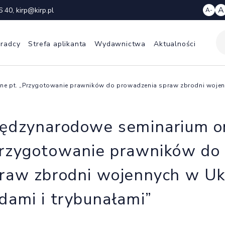
A
6 40
,
kirp@kirp.pl
A-
 radcy
Strefa aplikanta
Wydawnictwa
Aktualności
ne pt. „Przygotowanie prawników do prowadzenia spraw zbrodni wojenn
ędzynarodowe seminarium on
rzygotowanie prawników do
raw zbrodni wojennych w Ukr
dami i trybunałami”