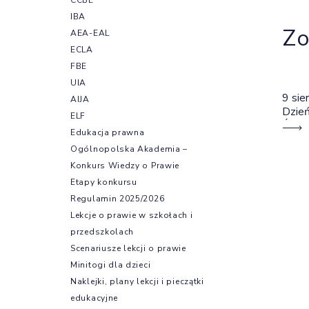
IBA
Zo
AEA-EAL
ECLA
FBE
UIA
9 sie
AIJA
Dzień
ELF
Świec
Edukacja prawna
własn
Ogólnopolska Akademia –
wspó
Konkurs Wiedzy o Prawie
Etapy konkursu
Regulamin 2025/2026
Lekcje o prawie w szkołach i
przedszkolach
Scenariusze lekcji o prawie
Minitogi dla dzieci
Naklejki, plany lekcji i pieczątki
edukacyjne