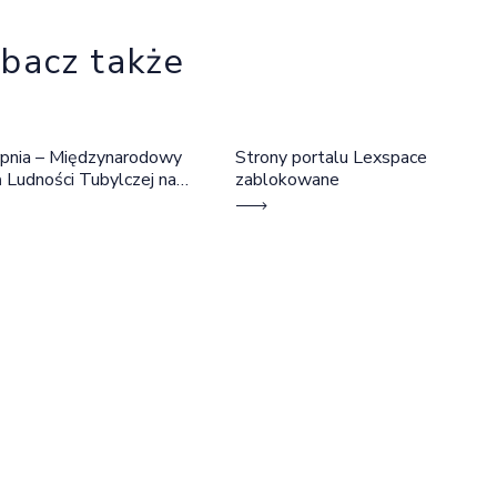
bacz także
rpnia – Międzynarodowy
Strony portalu Lexspace
 Ludności Tubylczej na
zablokowane
ie. Prawo do trwania we
ym języku, ziemi i
lnocie