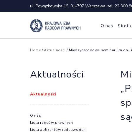
ul. Powązkowska 15, 01-797 Warszawa, tel.
22 300 8
O nas
Strefa
Home
/
Aktualności
/ Międzynarodowe seminarium on-li
Aktualności
Mi
„P
Aktualności
sp
są
O nas
Lista radców prawnych
Lista aplikantów radcowskich