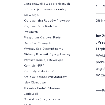
Lista prawników zagranicznych
W
Informacja o zawodzie radcy
prawnego
29 M
Krajowa Izba Radców Prawnych
Krajowa Rada Radców
Prawnych
Już 
Prezydium Krajowej Rady
„Prz
Radców Prawnych
i try
Wyższy Sąd Dyscyplinarny
Główny Rzecznik Dyscyplinarny
Wykła
Wyższa Komisja Rewizyjna
probl
Komisje KRRP
angiel
Komitety stałe KRRP
W zał
Krajowy Zespół Wizytatorów
Izby Okręgowe
Ośrodek Badań, Studiów i
Naw
P
Legislacji
Działalność zagraniczna
CCBE